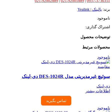
021-92002889
|
021-92001889
|
0937-3736351
برند:
یالینک | Yealink
ناموجود
اشتراک گذاری:
توضیحات محصول
محصولات مرتبط
ناموجود
مقایسه
سوئیچ غیرمدیریتی مدل DES-1024R دی-لینک
دی-لینک
اطلاعات بیشتر
تماس بگیرید
ناموجود