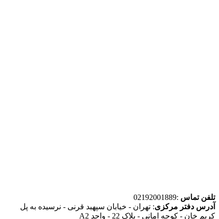
تلفن تماس
:02192001889
آدرس دفتر مرکزی
: تهران - خیابان سپهبد قرنی - نرسیده به پل
کریم خان - کوچه امانی - پلاک 22 - واحد A2