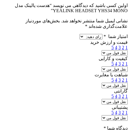
اولین کسی باشید که دیدگاهی می نویسد “هدست یالینک مدل
YEALINK HEADSET YHS34 MONO”
نشانی ایمیل شما منتشر نخواهد شد.
بخش‌های موردنیاز
علامت‌گذاری شده‌اند
*
امتیاز شما
*
قیمت و ارزش خرید
5
4
3
2
1
کیفیت و کارایی
5
4
3
2
1
شباهت یا مغایرت
5
4
3
2
1
گارانتی
5
4
3
2
1
پشتیبانی
5
4
3
2
1
دیدگاه شما
*