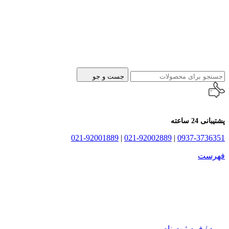
جست و جو
پشتیبانی 24 ساعته
021-92001889
|
021-92002889
|
0937-3736351
فهرست
ورود / فرم ثبت نام