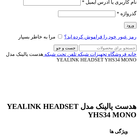
نام کاربری یا آدرس ایمیل
*
گذرواژه
*
ورود
رمز عبور خود را فراموش کرده اید؟
مرا به خاطر بسپار
جست و جو
خانه
فروشگاه
تجهیزات شبکه
تلفن تحت شبکه
هدست یالینک مدل
YEALINK HEADSET YHS34 MONO
ناموجود
برای بزرگنمایی کلیک کنید
هدست یالینک مدل YEALINK HEADSET
YHS34 MONO
ویژگی ها