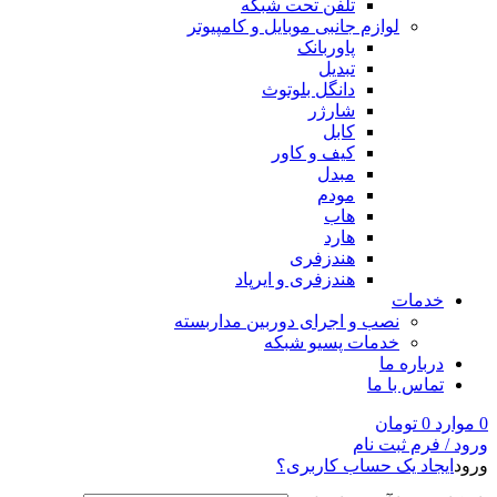
تلفن تحت شبکه
لوازم جانبی موبایل و کامپیوتر
پاوربانک
تبدیل
دانگل بلوتوث
شارژر
کابل
کیف و کاور
مبدل
مودم
هاب
هارد
هندزفری
هندزفری و ایرپاد
خدمات
نصب و اجرای دوربین مداربسته
خدمات پسیو شبکه
درباره ما
تماس با ما
0
موارد
0
تومان
ورود / فرم ثبت نام
ورود
ایجاد یک حساب کاربری؟