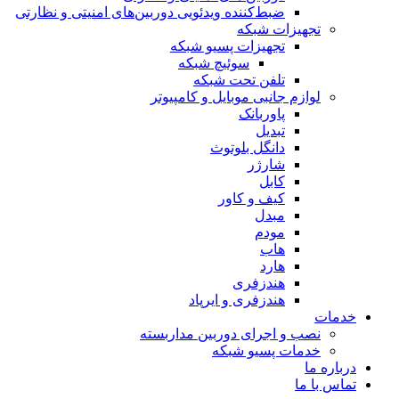
ضبط‌کننده ویدئویی دوربین‌های امنیتی و نظارتی
تجهیزات شبکه
تجهیزات پسیو شبکه
سوئیچ‌ شبکه
تلفن تحت شبکه
لوازم جانبی موبایل و کامپیوتر
پاوربانک
تبدیل
دانگل بلوتوث
شارژر
کابل
کیف و کاور
مبدل
مودم
هاب
هارد
هندزفری
هندزفری و ایرپاد
خدمات
نصب و اجرای دوربین مداربسته
خدمات پسیو شبکه
درباره ما
تماس با ما