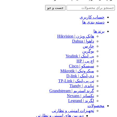
جست و جو
حساب کاربری
دسته بندی ها
برند ها
هایک ویژن | Hikvision
داهوا | Dahua
حارس
یوگرین
یی لینک | Yealink
اچ پی | HP
سیسکو | Cisco
میکروتیک | Mikrotik
دی-لینک | D-link
تی پی-لینک | TP-Link
تیاندی | Tiandy
گرند استریم | Grandstream
نکسانز | Nexans
لگرند | Legrand
محصولات
تجهیزات امنیتی و نظارتی
دوربین های امنیتی و نظارتی