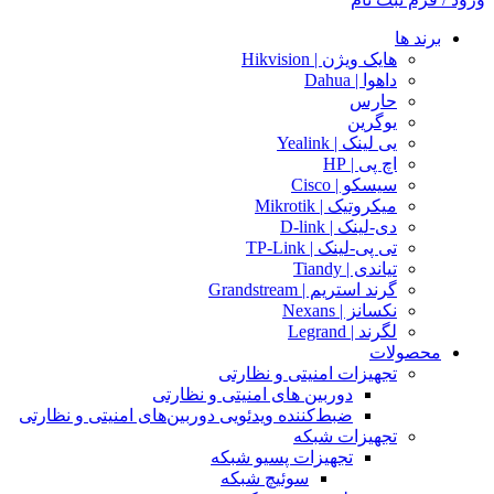
برند ها
هایک ویژن | Hikvision
داهوا | Dahua
حارس
یوگرین
یی لینک | Yealink
اچ پی | HP
سیسکو | Cisco
میکروتیک | Mikrotik
دی-لینک | D-link
تی پی-لینک | TP-Link
تیاندی | Tiandy
گرند استریم | Grandstream
نکسانز | Nexans
لگرند | Legrand
محصولات
تجهیزات امنیتی و نظارتی
دوربین های امنیتی و نظارتی
ضبط‌کننده ویدئویی دوربین‌های امنیتی و نظارتی
تجهیزات شبکه
تجهیزات پسیو شبکه
سوئیچ‌ شبکه