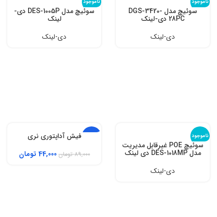
ناموجود
ناموجود
سوئیچ مدل DGS-3420-
سوئیچ مدل DES-1005P دی-
28PC دی-لینک
لینک
دی-لینک
دی-لینک
فیش آداپتوری نری
ناموجود
-51%
سوئیچ POE غیرقابل مدیریت
مدل DES-1018MP دی لینک
44,000
تومان
89,000
تومان
دی-لینک