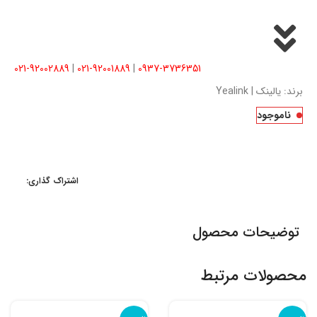
021-92002889
|
021-92001889
|
0937-3736351
برند:
یالینک | Yealink
ناموجود
اشتراک گذاری:
توضیحات محصول
محصولات مرتبط