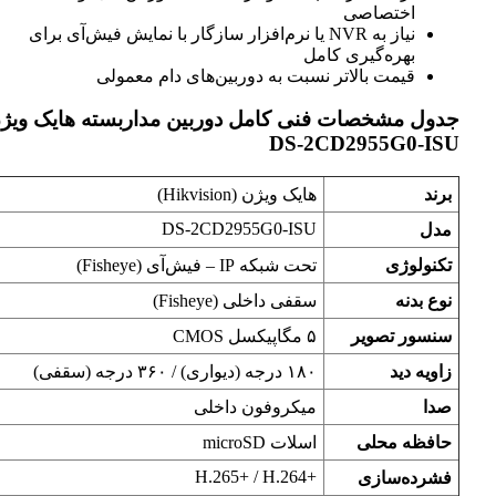
اختصاصی
نیاز به NVR یا نرم‌افزار سازگار با نمایش فیش‌آی برای
بهره‌گیری کامل
قیمت بالاتر نسبت به دوربین‌های دام معمولی
جدول مشخصات فنی کامل دوربین مداربسته هایک ویژن
DS-2CD2955G0-ISU
برند
هایک ویژن (Hikvision)
DS-2CD2955G0-ISU
مدل
تکنولوژی
تحت شبکه IP – فیش‌آی (Fisheye)
نوع بدنه
سقفی داخلی (Fisheye)
سنسور تصویر
۵ مگاپیکسل CMOS
زاویه دید
۱۸۰ درجه (دیواری) / ۳۶۰ درجه (سقفی)
صدا
میکروفون داخلی
حافظه محلی
اسلات microSD
H.265+‎ / H.264+‎
فشرده‌سازی