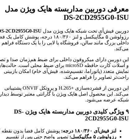
معرفی دوربین مداربسته هایک ویژن مدل
DS-2CD2955G0-ISU
دوربین فیش‌آی تحت شبکه هایک ویژن مدل
DS-2CD2955G0-ISU
ب
رزولوشن ۵ مگاپیکسل و لنز ۱۸۰/۳۶۰ درجه، پوشش کامل یک ف
داخلی بزرگ مانند سالن، فروشگاه یا لابی را با یک دستگاه فراهم
می‌کند.
این دوربین دارای میکروفون داخلی برای ضبط هم‌زمان صدا و تصوی
و اسلات کارت حافظه microSD برای ضبط محلی است. حالت‌های
نمایش متعدد (پانوراما، تقسیم‌شده، فیش‌آی خام) امکان بازبینی
راحت‌تر تصاویر را فراهم می‌کند.
این دوربین از فشرده‌سازی H.265+‎ و پروتکل ONVIF پشتیبانی
می‌کند. این محصول اصل هایک ویژن با گارانتی معتبر توسط دیدار
شبکه عرضه می‌شود.
۹ ویژگی کلیدی دوربین مداربسته هایک ویژن DS-
2CD2955G0-ISU
لنز فیش‌آی ۱۸۰/۳۶۰ درجه:
پوشش کامل فضا بدون نقطه کو
رزولوشن ۵ مگاپیکسل:
تصویر واضح حتی پس از تقسیم