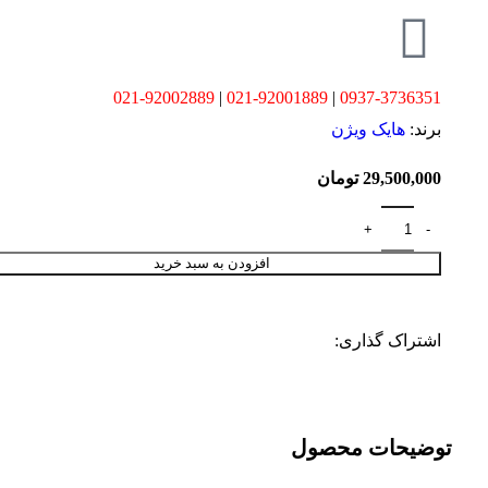
021-92002889
|
021-92001889
|
0937-3736351
برند:
هایک ویژن
29,500,000
تومان
افزودن به سبد خرید
اشتراک گذاری:
توضیحات محصول