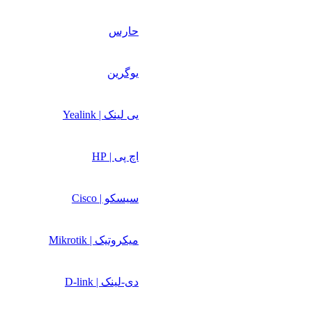
حارس
یوگرین
یی لینک | Yealink
اچ پی | HP
سیسکو | Cisco
میکروتیک | Mikrotik
دی-لینک | D-link