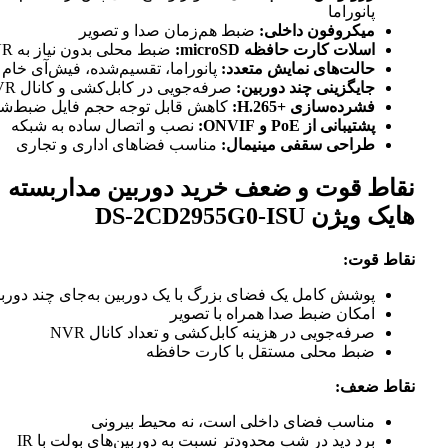
پانوراما
میکروفون داخلی:
ضبط هم‌زمان صدا و تصویر
اسلات کارت حافظه microSD:
ضبط محلی بدون نیاز به NVR
حالت‌های نمایش متعدد:
پانوراما، تقسیم‌شده، فیش‌آی خام
جایگزینی چند دوربین:
صرفه‌جویی در کابل‌کشی و کانال NVR
فشرده‌سازی H.265+‎:
کاهش قابل توجه حجم فایل ضبط‌شده
پشتیبانی از PoE و ONVIF:
نصب و اتصال ساده به شبکه
طراحی سقفی مینیمال:
مناسب فضاهای اداری و تجاری
نقاط قوت و ضعف خرید دوربین مداربسته
هایک ویژن DS-2CD2955G0-ISU
نقاط قوت:
پوشش کامل یک فضای بزرگ با یک دوربین به‌جای چند دوربین
امکان ضبط صدا همراه با تصویر
صرفه‌جویی در هزینه کابل‌کشی و تعداد کانال NVR
ضبط محلی مستقل با کارت حافظه
نقاط ضعف:
مناسب فضای داخلی است، نه محیط بیرونی
برد دید در شب محدودتر نسبت به دوربین‌های بولت با IR