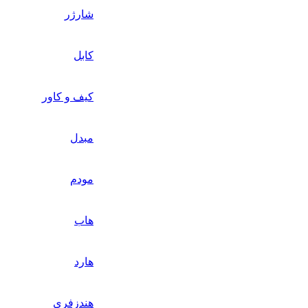
شارژر
کابل
کیف و کاور
مبدل
مودم
هاب
هارد
هندزفری