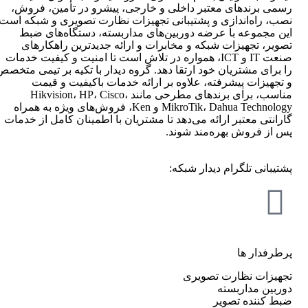
رسمی برندهای معتبر داخلی و خارجی، پیشرو در تأمین، فروش،
نصب، راه‌اندازی و پشتیبانی تجهیزات نظارت تصویری و شبکه است.
این مجموعه با عرضه دوربین‌های مداربسته، دستگاه‌های ضبط
تصویر، تجهیزات شبکه و مخابرات و ارائه جدیدترین راهکارهای
صنعت IT و ICT، همواره در تلاش است تا امنیت و کیفیت خدمات
را برای مشتریان خود ارتقا دهد. گروه دیدار با تکیه بر تیمی متخصص
و تجهیزات پیشرفته، علاوه بر ارائه خدمات باکیفیت و قیمت
مناسب، برای برندهای مطرحی مانند Hikvision، HP، Cisco،
MikroTik، Dahua Technology و Ken، فروش‌های ویژه به همراه
گارانتی معتبر ارائه می‌دهد تا مشتریان با اطمینان کامل از خدمات
پس از فروش بهره‌مند شوند.
پشتیبانی تلگرام دیدار شبکه:
پرطرفدار ها
تجهیزات نظارت تصویری
دوربین مداربسته
ضبط کننده تصویر