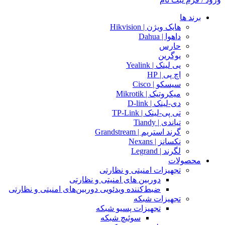
برند ها
هایک ویژن | Hikvision
داهوا | Dahua
حارس
یوگرین
یی لینک | Yealink
اچ پی | HP
سیسکو | Cisco
میکروتیک | Mikrotik
دی-لینک | D-link
تی پی-لینک | TP-Link
تیاندی | Tiandy
گرند استریم | Grandstream
نکسانز | Nexans
لگرند | Legrand
محصولات
تجهیزات امنیتی و نظارتی
دوربین های امنیتی و نظارتی
ضبط‌کننده ویدئویی دوربین‌های امنیتی و نظارتی
تجهیزات شبکه
تجهیزات پسیو شبکه
سوئیچ‌ شبکه