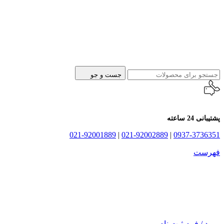
جست و جو
پشتیبانی 24 ساعته
021-92001889
|
021-92002889
|
0937-3736351
فهرست
ورود / فرم ثبت نام