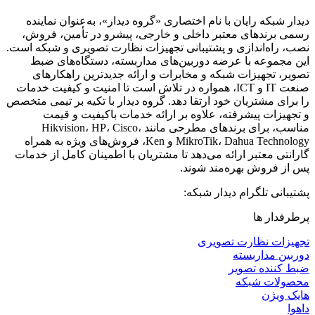
دیدار شبکه رایان با نام اختصاری «گروه دیدار»، به‌عنوان نماینده
رسمی برندهای معتبر داخلی و خارجی، پیشرو در تأمین، فروش،
نصب، راه‌اندازی و پشتیبانی تجهیزات نظارت تصویری و شبکه است.
این مجموعه با عرضه دوربین‌های مداربسته، دستگاه‌های ضبط
تصویر، تجهیزات شبکه و مخابرات و ارائه جدیدترین راهکارهای
صنعت IT و ICT، همواره در تلاش است تا امنیت و کیفیت خدمات
را برای مشتریان خود ارتقا دهد. گروه دیدار با تکیه بر تیمی متخصص
و تجهیزات پیشرفته، علاوه بر ارائه خدمات باکیفیت و قیمت
مناسب، برای برندهای مطرحی مانند Hikvision، HP، Cisco،
MikroTik، Dahua Technology و Ken، فروش‌های ویژه به همراه
گارانتی معتبر ارائه می‌دهد تا مشتریان با اطمینان کامل از خدمات
پس از فروش بهره‌مند شوند.
پشتیبانی تلگرام دیدار شبکه:
پرطرفدار ها
تجهیزات نظارت تصویری
دوربین مداربسته
ضبط کننده تصویر
محصولات شبکه
هایک ویژن
داهوا