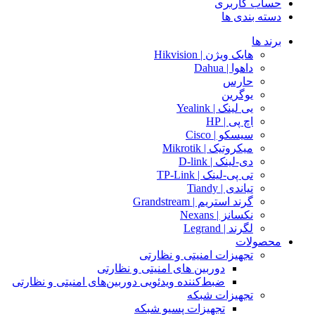
حساب کاربری
دسته بندی ها
برند ها
هایک ویژن | Hikvision
داهوا | Dahua
حارس
یوگرین
یی لینک | Yealink
اچ پی | HP
سیسکو | Cisco
میکروتیک | Mikrotik
دی-لینک | D-link
تی پی-لینک | TP-Link
تیاندی | Tiandy
گرند استریم | Grandstream
نکسانز | Nexans
لگرند | Legrand
محصولات
تجهیزات امنیتی و نظارتی
دوربین های امنیتی و نظارتی
ضبط‌کننده ویدئویی دوربین‌های امنیتی و نظارتی
تجهیزات شبکه
تجهیزات پسیو شبکه