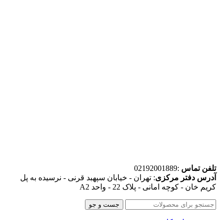
تلفن تماس
:02192001889
آدرس دفتر مرکزی
: تهران - خیابان سپهبد قرنی - نرسیده به پل
کریم خان - کوچه امانی - پلاک 22 - واحد A2
جست و جو