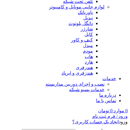
تلفن تحت شبکه
لوازم جانبی موبایل و کامپیوتر
پاوربانک
تبدیل
دانگل بلوتوث
شارژر
کابل
کیف و کاور
مبدل
مودم
هاب
هارد
هندزفری
هندزفری و ایرپاد
خدمات
نصب و اجرای دوربین مداربسته
خدمات پسیو شبکه
درباره ما
تماس با ما
0
موارد
0
تومان
ورود / فرم ثبت نام
ورود
ایجاد یک حساب کاربری؟