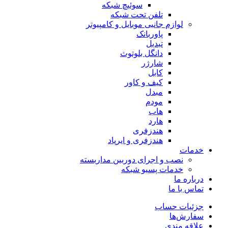
سوئیچ‌ شبکه
تلفن تحت شبکه
لوازم جانبی موبایل و کامپیوتر
پاوربانک
تبدیل
دانگل بلوتوث
شارژر
کابل
کیف و کاور
مبدل
مودم
هاب
هارد
هندزفری
هندزفری و ایرپاد
خدمات
نصب و اجرای دوربین مداربسته
خدمات پسیو شبکه
درباره ما
تماس با ما
جزئیات حساب
سفارش‌ها
علاقه مندی