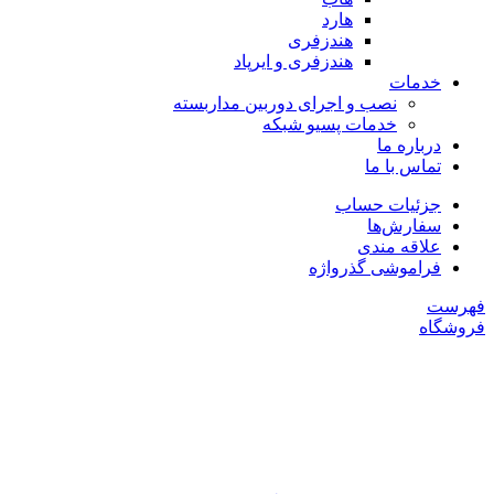
هارد
هندزفری
هندزفری و ایرپاد
خدمات
نصب و اجرای دوربین مداربسته
خدمات پسیو شبکه
درباره ما
تماس با ما
جزئیات حساب
سفارش‌ها
علاقه مندی
فراموشی گذرواژه
فهرست
فروشگاه