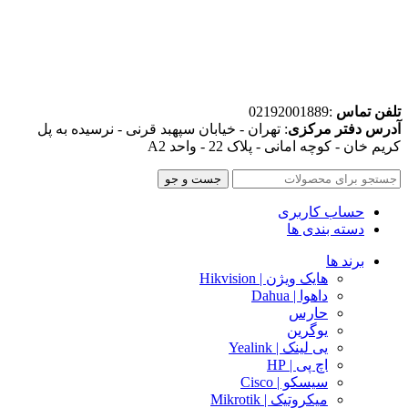
تلفن تماس
:02192001889
آدرس دفتر مرکزی
: تهران - خیابان سپهبد قرنی - نرسیده به پل
کریم خان - کوچه امانی - پلاک 22 - واحد A2
جست و جو
حساب کاربری
دسته بندی ها
برند ها
هایک ویژن | Hikvision
داهوا | Dahua
حارس
یوگرین
یی لینک | Yealink
اچ پی | HP
سیسکو | Cisco
میکروتیک | Mikrotik