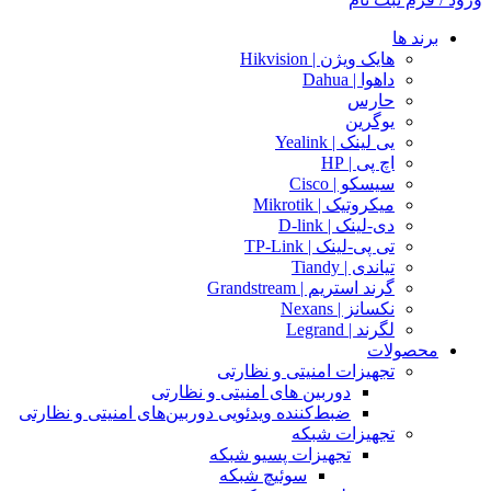
برند ها
هایک ویژن | Hikvision
داهوا | Dahua
حارس
یوگرین
یی لینک | Yealink
اچ پی | HP
سیسکو | Cisco
میکروتیک | Mikrotik
دی-لینک | D-link
تی پی-لینک | TP-Link
تیاندی | Tiandy
گرند استریم | Grandstream
نکسانز | Nexans
لگرند | Legrand
محصولات
تجهیزات امنیتی و نظارتی
دوربین های امنیتی و نظارتی
ضبط‌کننده ویدئویی دوربین‌های امنیتی و نظارتی
تجهیزات شبکه
تجهیزات پسیو شبکه
سوئیچ‌ شبکه