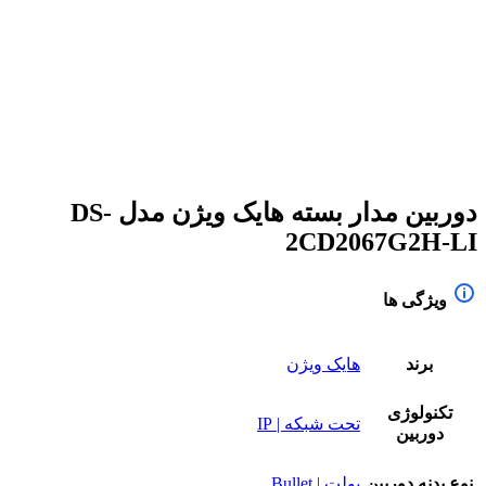
برای بزرگنمایی کلیک کنید
دوربین مدار بسته هایک ویژن مدل DS-
2CD2067G2H-LI
ویژگی ها
برند
هایک ویژن
تکنولوژی
تحت شبکه | IP
دوربین
نوع بدنه دوربین
بولت | Bullet