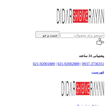
جست و جو
پشتیبانی 24 ساعته
021-92001889
|
021-92002889
|
0937-3736351
فهرست
ورود / فرم ثبت نام