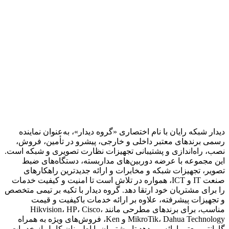
دیدار شبکه رایان با نام اختصاری «گروه دیدار»، به‌عنوان نماینده
رسمی برندهای معتبر داخلی و خارجی، پیشرو در تأمین، فروش،
نصب، راه‌اندازی و پشتیبانی تجهیزات نظارت تصویری و شبکه است.
این مجموعه با عرضه دوربین‌های مداربسته، دستگاه‌های ضبط
تصویر، تجهیزات شبکه و مخابرات و ارائه جدیدترین راهکارهای
صنعت IT و ICT، همواره در تلاش است تا امنیت و کیفیت خدمات
را برای مشتریان خود ارتقا دهد. گروه دیدار با تکیه بر تیمی متخصص
و تجهیزات پیشرفته، علاوه بر ارائه خدمات باکیفیت و قیمت
مناسب، برای برندهای مطرحی مانند Hikvision، HP، Cisco،
MikroTik، Dahua Technology و Ken، فروش‌های ویژه به همراه
گارانتی معتبر ارائه می‌دهد تا مشتریان با اطمینان کامل از خدمات