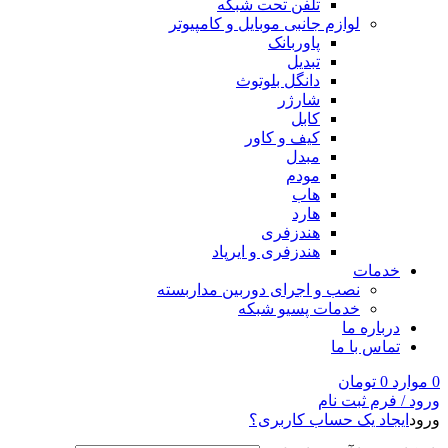
تلفن تحت شبکه
لوازم جانبی موبایل و کامپیوتر
پاوربانک
تبدیل
دانگل بلوتوث
شارژر
کابل
کیف و کاور
مبدل
مودم
هاب
هارد
هندزفری
هندزفری و ایرپاد
خدمات
نصب و اجرای دوربین مداربسته
خدمات پسیو شبکه
درباره ما
تماس با ما
0
موارد
0
تومان
ورود / فرم ثبت نام
ورود
ایجاد یک حساب کاربری؟