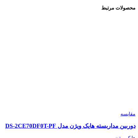
محصولات مرتبط
مقایسه
دوربین مداربسته هایک ویژن مدل DS-2CE70DF0T-PF
هایک ویژن