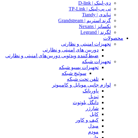
دی-لینک | D-link
تی پی-لینک | TP-Link
تیاندی | Tiandy
گرند استریم | Grandstream
نکسانز | Nexans
لگرند | Legrand
محصولات
تجهیزات امنیتی و نظارتی
دوربین های امنیتی و نظارتی
ضبط‌کننده ویدئویی دوربین‌های امنیتی و نظارتی
تجهیزات شبکه
تجهیزات پسیو شبکه
سوئیچ‌ شبکه
تلفن تحت شبکه
لوازم جانبی موبایل و کامپیوتر
پاوربانک
تبدیل
دانگل بلوتوث
شارژر
کابل
کیف و کاور
مبدل
مودم
هاب