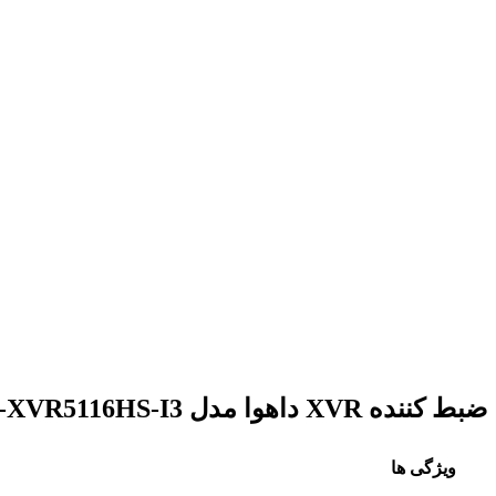
ضبط کننده XVR داهوا مدل DH-XVR5116HS-I3
ویژگی ها