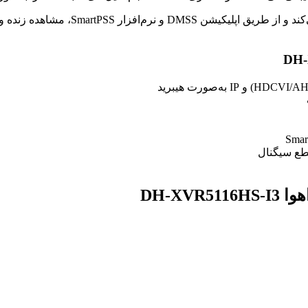
خروجی هم‌زمان HDMI و VGA امکان اتصال
ع سیگنال
DH-X