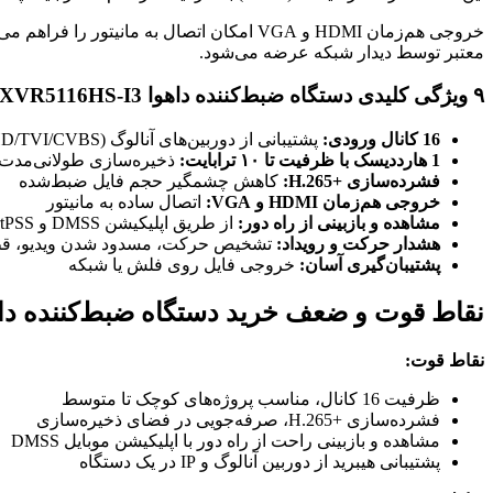
معتبر توسط دیدار شبکه عرضه می‌شود.
۹ ویژگی کلیدی دستگاه ضبط‌کننده داهوا DH-XVR5116HS-I3
16 کانال ورودی:
پشتیبانی از دوربین‌های آنالوگ (HDCVI/AHD/TVI/CVBS) و IP به‌صورت هیبرید
1 هارددیسک با ظرفیت تا ۱۰ ترابایت:
ذخیره‌سازی طولانی‌مدت
فشرده‌سازی H.265+‎:
کاهش چشمگیر حجم فایل ضبط‌شده
خروجی هم‌زمان HDMI و VGA:
اتصال ساده به مانیتور
مشاهده و بازبینی از راه دور:
از طریق اپلیکیشن DMSS و SmartPSS
هشدار حرکت و رویداد:
تشخیص حرکت، مسدود شدن ویدیو، قط
پشتیبان‌گیری آسان:
خروجی فایل روی فلش یا شبکه
نقاط قوت و ضعف خرید دستگاه ضبط‌کننده داهوا VR5116HS-I3
نقاط قوت:
ظرفیت 16 کانال، مناسب پروژه‌های کوچک تا متوسط
فشرده‌سازی H.265+‎، صرفه‌جویی در فضای ذخیره‌سازی
مشاهده و بازبینی راحت از راه دور با اپلیکیشن موبایل DMSS
پشتیبانی هیبرید از دوربین آنالوگ و IP در یک دستگاه