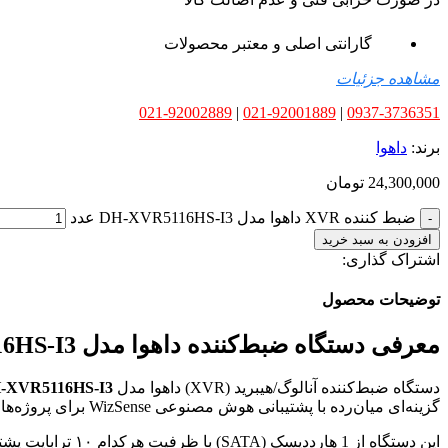
گارانتی اصلی و معتبر محصولات
مشاهده جزئیات
021-92002889
|
021-92001889
|
0937-3736351
برند:
داهوا
24,300,000
تومان
ضبط کننده XVR داهوا مدل DH-XVR5116HS-I3 عدد
افزودن به سبد خرید
اشتراک گذاری:
توضیحات محصول
معرفی دستگاه ضبط‌کننده داهوا مدل DH-XVR5116HS-I3
دستگاه ضبط‌کننده آنالوگ/هیبرید (XVR) داهوا مدل
-XVR5116HS-I3
گزینه‌ای میان‌رده با پشتیبانی هوش مصنوعی WizSense برای پروژه‌های نظارتی کوچک تا متوسط است.
این دستگاه از 1 هارددیسک (SATA) با ظرفیت هرکدام ۱۰ ترابایت پشتیبانی می‌کند. فشرده‌سازی H.265+‎ حجم فایل‌های ضبط‌شده را به‌طور قابل توجهی کاهش می‌دهد.