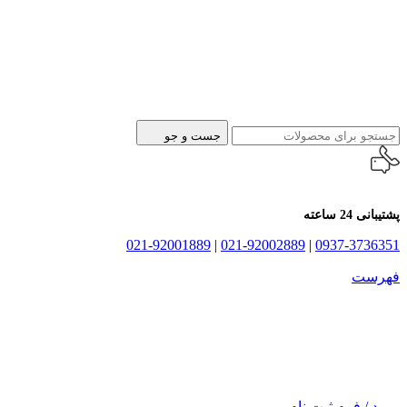
جست و جو
پشتیبانی 24 ساعته
021-92001889
|
021-92002889
|
0937-3736351
فهرست
ورود / فرم ثبت نام