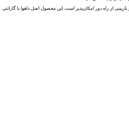
 به مانیتور را فراهم می‌کند و از طریق اپلیکیشن DMSS و نرم‌افزار SmartPSS، مشاهده زنده و بازبینی از راه دور امکان‌پذیر است. این محصول اصل داهوا با گارانتی