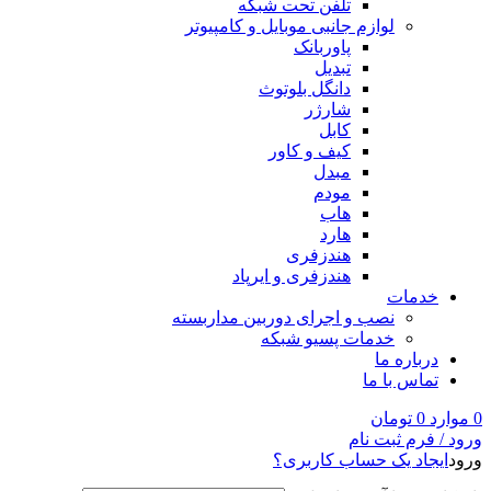
تلفن تحت شبکه
لوازم جانبی موبایل و کامپیوتر
پاوربانک
تبدیل
دانگل بلوتوث
شارژر
کابل
کیف و کاور
مبدل
مودم
هاب
هارد
هندزفری
هندزفری و ایرپاد
خدمات
نصب و اجرای دوربین مداربسته
خدمات پسیو شبکه
درباره ما
تماس با ما
0
موارد
0
تومان
ورود / فرم ثبت نام
ورود
ایجاد یک حساب کاربری؟