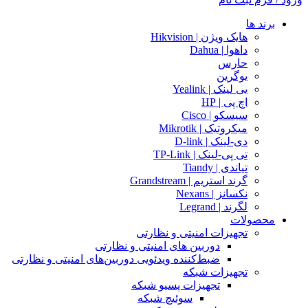
برند ها
هایک ویژن | Hikvision
داهوا | Dahua
حارس
یوگرین
یی لینک | Yealink
اچ پی | HP
سیسکو | Cisco
میکروتیک | Mikrotik
دی-لینک | D-link
تی پی-لینک | TP-Link
تیاندی | Tiandy
گرند استریم | Grandstream
نکسانز | Nexans
لگرند | Legrand
محصولات
تجهیزات امنیتی و نظارتی
دوربین های امنیتی و نظارتی
ضبط‌کننده ویدئویی دوربین‌های امنیتی و نظارتی
تجهیزات شبکه
تجهیزات پسیو شبکه
سوئیچ‌ شبکه