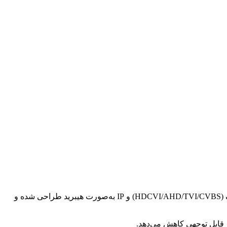
با 16 کانال ورودی، برای ذخیره و مدیریت تصویر دوربین‌های آنالوگ (HDCVI/AHD/TVI/CVBS) و IP به‌صورت هیبرید طراحی شده و