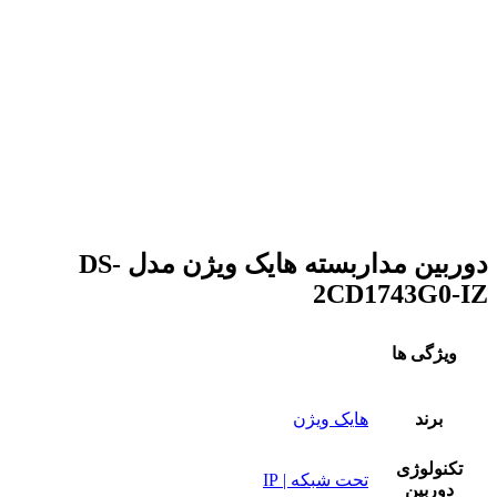
دوربین مداربسته هایک ویژن مدل DS-
2CD1743G0-IZ
ویژگی ها
برند
هایک ویژن
تکنولوژی
تحت شبکه | IP
دوربین