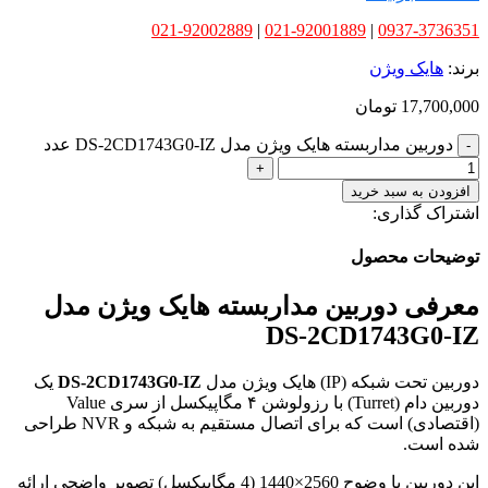
021-92002889
|
021-92001889
|
0937-3736351
برند:
هایک ویژن
17,700,000
تومان
دوربین مداربسته هایک ویژن مدل DS-2CD1743G0-IZ عدد
افزودن به سبد خرید
اشتراک گذاری:
توضیحات محصول
معرفی دوربین مداربسته هایک ویژن مدل
DS-2CD1743G0-IZ
دوربین تحت شبکه (IP) هایک ویژن مدل
DS-2CD1743G0-IZ
یک
دوربین دام (Turret) با رزولوشن ۴ مگاپیکسل از سری Value
(اقتصادی) است که برای اتصال مستقیم به شبکه و NVR طراحی
شده است.
این دوربین با وضوح 2560×1440 (4 مگاپیکسل) تصویر واضحی ارائه