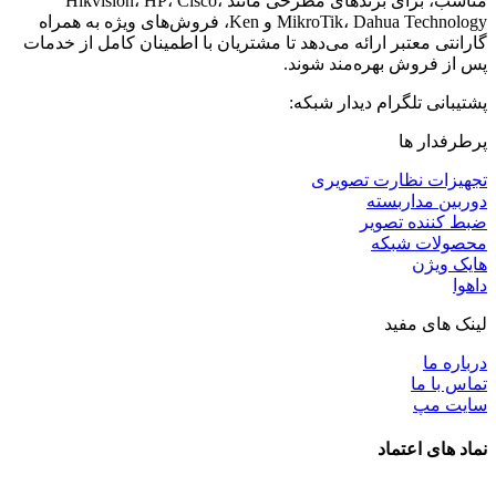
مناسب، برای برندهای مطرحی مانند Hikvision، HP، Cisco،
MikroTik، Dahua Technology و Ken، فروش‌های ویژه به همراه
گارانتی معتبر ارائه می‌دهد تا مشتریان با اطمینان کامل از خدمات
پس از فروش بهره‌مند شوند.
پشتیبانی تلگرام دیدار شبکه:
پرطرفدار ها
تجهیزات نظارت تصویری
دوربین مداربسته
ضبط کننده تصویر
محصولات شبکه
هایک ویژن
داهوا
لینک های مفید
درباره ما
تماس با ما
سایت مپ
نماد های اعتماد