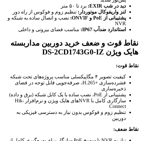
دید در شب EXIR:
برد تا ۵۰ متر
لنز واریفوکال موتوردار:
تنظیم زوم و فوکوس از راه دور
پشتیبانی از PoE و ONVIF:
نصب و اتصال ساده به شبکه و
NVR
استاندارد ضدآب IP67:
مناسب فضای بیرونی و داخلی
نقاط قوت و ضعف خرید دوربین مداربسته
هایک ویژن DS-2CD1743G0-IZ
نقاط قوت:
کیفیت تصویر ۴ مگاپیکسلی مناسب پروژه‌های تحت شبکه
فشرده‌سازی H.265+‎، صرفه‌جویی قابل توجه در فضای
ذخیره‌سازی
پشتیبانی از PoE، نصب ساده با یک کابل شبکه (برق و داده)
سازگاری کامل با NVRهای هایک ویژن و نرم‌افزار Hik-
Connect
تنظیم زوم و فوکوس بدون نیاز به دسترسی فیزیکی به
دوربین
نقاط ضعف:
نیاز به NVR یا سوییچ PoE سازگار برای بهره‌گیری کامل از