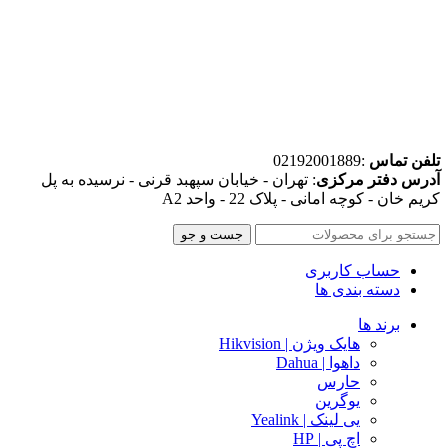
تلفن تماس
:02192001889
آدرس دفتر مرکزی
: تهران - خیابان سپهبد قرنی - نرسیده به پل
کریم خان - کوچه امانی - پلاک 22 - واحد A2
جست و جو
حساب کاربری
دسته بندی ها
برند ها
هایک ویژن | Hikvision
داهوا | Dahua
حارس
یوگرین
یی لینک | Yealink
اچ پی | HP