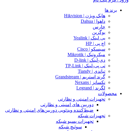
برند ها
هایک ویژن | Hikvision
داهوا | Dahua
حارس
یوگرین
یی لینک | Yealink
اچ پی | HP
سیسکو | Cisco
میکروتیک | Mikrotik
دی-لینک | D-link
تی پی-لینک | TP-Link
تیاندی | Tiandy
گرند استریم | Grandstream
نکسانز | Nexans
لگرند | Legrand
محصولات
تجهیزات امنیتی و نظارتی
دوربین های امنیتی و نظارتی
ضبط‌کننده ویدئویی دوربین‌های امنیتی و نظارتی
تجهیزات شبکه
تجهیزات پسیو شبکه
سوئیچ‌ شبکه