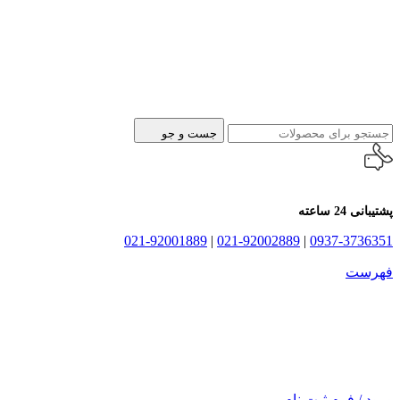
جست و جو
پشتیبانی 24 ساعته
021-92001889
|
021-92002889
|
0937-3736351
فهرست
ورود / فرم ثبت نام