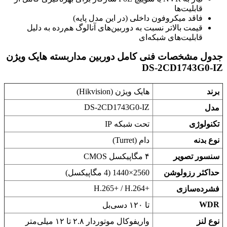
قابلیت‌ها
فاقد میکروفون داخلی (در این مدل پایه)
قیمت بالاتر نسبت به دوربین‌های آنالوگ هم‌رده به دلیل
قابلیت‌های شبکه‌ای
جدول مشخصات فنی کامل دوربین مداربسته هایک ویژن
DS-2CD1743G0-IZ
برند
هایک ویژن (Hikvision)
DS-2CD1743G0-IZ
مدل
تکنولوژی
تحت شبکه IP
نوع بدنه
دام (Turret)
سنسور تصویر
۴ مگاپیکسل CMOS
حداکثر رزولوشن
2560×1440 (4 مگاپیکسل)
H.265+‎ / H.264+‎
فشرده‌سازی
WDR
تا ۱۲۰ دسی‌بل
نوع لنز
واریفوکال موتوردار ۲.۸ تا ۱۲ میلی‌متر