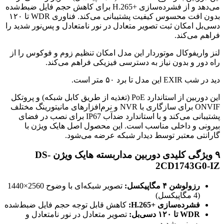
می‌دهد و از فشرده‌سازی H.265+‎ برای کاهش حجم فایل ضبط‌شده
بدون افت محسوس کیفیت پشتیبانی می‌کند. فناوری WDR تا ۱۲۰
دسی‌بل امکان ثبت تصویر متعادل در نور نامتعادل و پس‌نور شدید را
فراهم می‌کند.
لنز واریفوکال موتوردار این مدل امکان تنظیم زوم و فوکوس را از
راه دور و بدون نیاز به دسترسی فیزیکی فراهم می‌کند.
دید در شب EXIR این مدل تا برد ۵۰ متر است.
این دوربین از استاندارد PoE (تغذیه از طریق کابل شبکه) و پروتکل
ONVIF برای سازگاری با NVR و نرم‌افزارهای مانیتورینگ مختلف
پشتیبانی می‌کند و با استاندارد ضدآب IP67 برای نصب در فضای
بیرونی و داخلی مناسب است. این محصول اصل هایک ویژن با
گارانتی معتبر توسط دیدار شبکه عرضه می‌شود.
۹ ویژگی کلیدی دوربین مداربسته هایک ویژن DS-
2CD1743G0-IZ
رزولوشن ۴ مگاپیکسل:
تصویر شبکه‌ای با وضوح 2560×1440
(4 مگاپیکسل)
فشرده‌سازی H.265+‎:
کاهش قابل توجه حجم فایل ضبط‌شده
WDR تا ۱۲۰ دسی‌بل:
تصویر متعادل در نور نامتعادل و
پس‌نور شدید