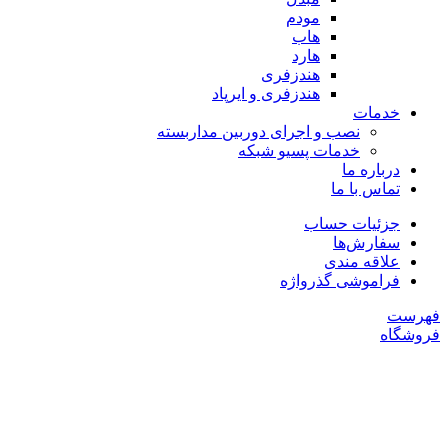
مودم
هاب
هارد
هندزفری
هندزفری و ایرپاد
خدمات
نصب و اجرای دوربین مداربسته
خدمات پسیو شبکه
درباره ما
تماس با ما
جزئیات حساب
سفارش‌ها
علاقه مندی
فراموشی گذرواژه
فهرست
فروشگاه