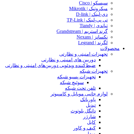
سیسکو | Cisco
میکروتیک | Mikrotik
دی-لینک | D-link
تی پی-لینک | TP-Link
تیاندی | Tiandy
گرند استریم | Grandstream
نکسانز | Nexans
لگرند | Legrand
محصولات
تجهیزات امنیتی و نظارتی
دوربین های امنیتی و نظارتی
ضبط‌کننده ویدئویی دوربین‌های امنیتی و نظارتی
تجهیزات شبکه
تجهیزات پسیو شبکه
سوئیچ‌ شبکه
تلفن تحت شبکه
لوازم جانبی موبایل و کامپیوتر
پاوربانک
تبدیل
دانگل بلوتوث
شارژر
کابل
کیف و کاور
مبدل