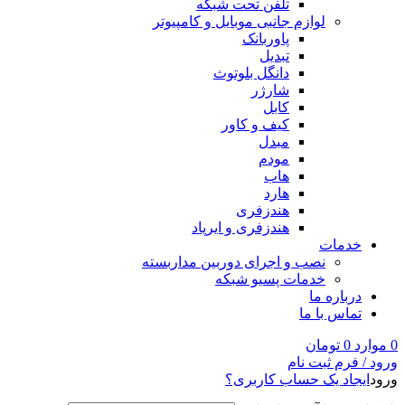
تلفن تحت شبکه
لوازم جانبی موبایل و کامپیوتر
پاوربانک
تبدیل
دانگل بلوتوث
شارژر
کابل
کیف و کاور
مبدل
مودم
هاب
هارد
هندزفری
هندزفری و ایرپاد
خدمات
نصب و اجرای دوربین مداربسته
خدمات پسیو شبکه
درباره ما
تماس با ما
0
موارد
0
تومان
ورود / فرم ثبت نام
ورود
ایجاد یک حساب کاربری؟