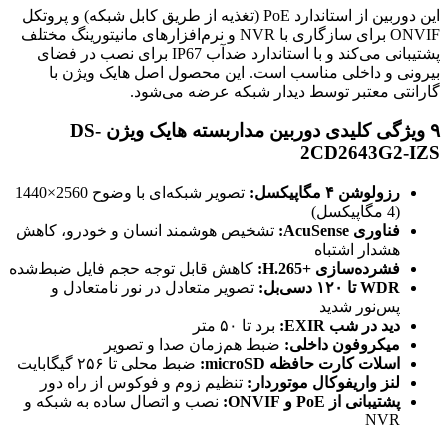
این دوربین از استاندارد PoE (تغذیه از طریق کابل شبکه) و پروتکل
ONVIF برای سازگاری با NVR و نرم‌افزارهای مانیتورینگ مختلف
پشتیبانی می‌کند و با استاندارد ضدآب IP67 برای نصب در فضای
بیرونی و داخلی مناسب است. این محصول اصل هایک ویژن با
گارانتی معتبر توسط دیدار شبکه عرضه می‌شود.
۹ ویژگی کلیدی دوربین مداربسته هایک ویژن DS-
2CD2643G2-IZS
رزولوشن ۴ مگاپیکسل:
تصویر شبکه‌ای با وضوح 2560×1440
(4 مگاپیکسل)
فناوری AcuSense:
تشخیص هوشمند انسان و خودرو، کاهش
هشدار اشتباه
فشرده‌سازی H.265+‎:
کاهش قابل توجه حجم فایل ضبط‌شده
WDR تا ۱۲۰ دسی‌بل:
تصویر متعادل در نور نامتعادل و
پس‌نور شدید
دید در شب EXIR:
برد تا ۵۰ متر
میکروفون داخلی:
ضبط هم‌زمان صدا و تصویر
اسلات کارت حافظه microSD:
ضبط محلی تا ۲۵۶ گیگابایت
لنز واریفوکال موتوردار:
تنظیم زوم و فوکوس از راه دور
پشتیبانی از PoE و ONVIF:
نصب و اتصال ساده به شبکه و
NVR