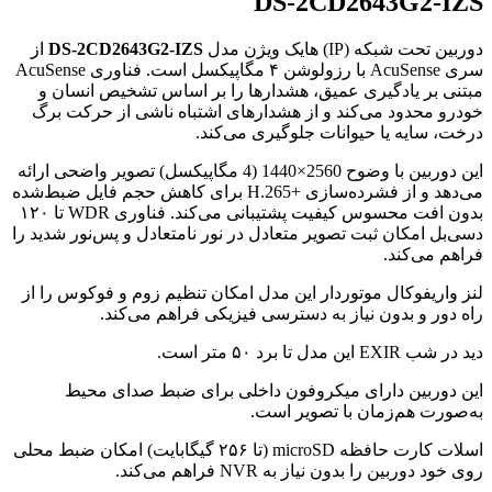
DS-2CD2643G2-IZS
دوربین تحت شبکه (IP) هایک ویژن مدل
DS-2CD2643G2-IZS
از
سری AcuSense با رزولوشن ۴ مگاپیکسل است. فناوری AcuSense
مبتنی بر یادگیری عمیق، هشدارها را بر اساس تشخیص انسان و
خودرو محدود می‌کند و از هشدارهای اشتباه ناشی از حرکت برگ
درخت، سایه یا حیوانات جلوگیری می‌کند.
این دوربین با وضوح 2560×1440 (4 مگاپیکسل) تصویر واضحی ارائه
می‌دهد و از فشرده‌سازی H.265+‎ برای کاهش حجم فایل ضبط‌شده
بدون افت محسوس کیفیت پشتیبانی می‌کند. فناوری WDR تا ۱۲۰
دسی‌بل امکان ثبت تصویر متعادل در نور نامتعادل و پس‌نور شدید را
فراهم می‌کند.
لنز واریفوکال موتوردار این مدل امکان تنظیم زوم و فوکوس را از
راه دور و بدون نیاز به دسترسی فیزیکی فراهم می‌کند.
دید در شب EXIR این مدل تا برد ۵۰ متر است.
این دوربین دارای میکروفون داخلی برای ضبط صدای محیط
به‌صورت هم‌زمان با تصویر است.
اسلات کارت حافظه microSD (تا ۲۵۶ گیگابایت) امکان ضبط محلی
روی خود دوربین را بدون نیاز به NVR فراهم می‌کند.