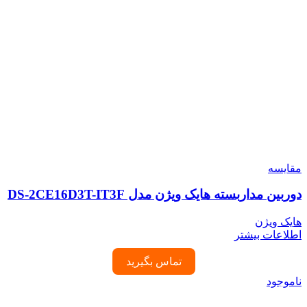
مقایسه
دوربین مداربسته هایک ویژن مدل DS-2CE16D3T-IT3F
هایک ویژن
اطلاعات بیشتر
تماس بگیرید
ناموجود