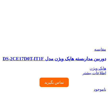
مقایسه
دوربین مداربسته هایک ویژن مدل DS-2CE17D0T-IT1F
هایک ویژن
اطلاعات بیشتر
تماس بگیرید
ناموجود