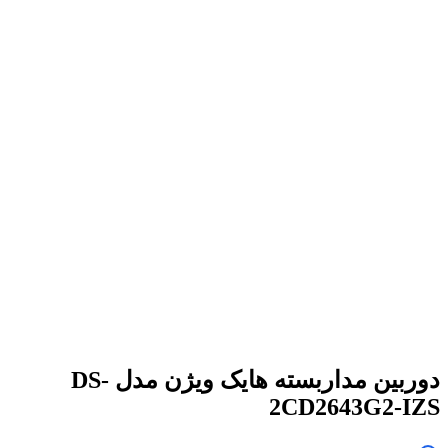
برای بزرگنمایی کلیک کنید
دوربین مداربسته هایک ویژن مدل DS-
2CD2643G2-IZS