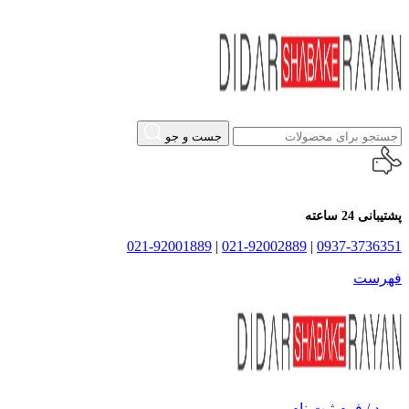
جست و جو
پشتیبانی 24 ساعته
021-92001889
|
021-92002889
|
0937-3736351
فهرست
ورود / فرم ثبت نام