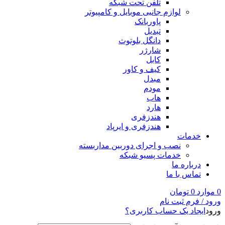
تلفن تحت شبکه
لوازم جانبی موبایل و کامپیوتر
پاوربانک
تبدیل
دانگل بلوتوث
شارژر
کابل
کیف و کاور
مبدل
مودم
هاب
هارد
هندزفری
هندزفری و ایرپاد
خدمات
نصب و اجرای دوربین مداربسته
خدمات پسیو شبکه
درباره ما
تماس با ما
0
موارد
0
تومان
ورود / فرم ثبت نام
ورود
ایجاد یک حساب کاربری؟