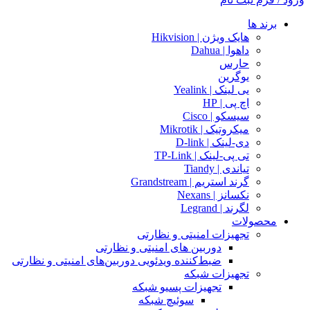
برند ها
هایک ویژن | Hikvision
داهوا | Dahua
حارس
یوگرین
یی لینک | Yealink
اچ پی | HP
سیسکو | Cisco
میکروتیک | Mikrotik
دی-لینک | D-link
تی پی-لینک | TP-Link
تیاندی | Tiandy
گرند استریم | Grandstream
نکسانز | Nexans
لگرند | Legrand
محصولات
تجهیزات امنیتی و نظارتی
دوربین های امنیتی و نظارتی
ضبط‌کننده ویدئویی دوربین‌های امنیتی و نظارتی
تجهیزات شبکه
تجهیزات پسیو شبکه
سوئیچ‌ شبکه