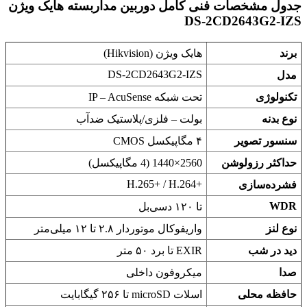
جدول مشخصات فنی کامل دوربین مداربسته هایک ویژن
DS-2CD2643G2-IZS
برند
هایک ویژن (Hikvision)
DS-2CD2643G2-IZS
مدل
تکنولوژی
تحت شبکه IP – AcuSense
نوع بدنه
بولت – فلزی/پلاستیک ضدآب
سنسور تصویر
۴ مگاپیکسل CMOS
حداکثر رزولوشن
2560×1440 (4 مگاپیکسل)
H.265+‎ / H.264+‎
فشرده‌سازی
WDR
تا ۱۲۰ دسی‌بل
نوع لنز
واریفوکال موتوردار ۲.۸ تا ۱۲ میلی‌متر
دید در شب
EXIR تا برد ۵۰ متر
صدا
میکروفون داخلی
حافظه محلی
اسلات microSD تا ۲۵۶ گیگابایت