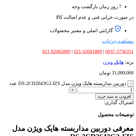
7 روز زمان بازگشت وجه
در صورت خرابی فنی و عدم اصالت کالا
گارانتی اصلی و معتبر محصولات
مشاهده جزئیات
021-92002889
|
021-92001889
|
0937-3736351
برند:
هایک ویژن
31,000,000
تومان
دوربین مداربسته هایک ویژن مدل DS-2CD2643G2-IZS عدد
افزودن به سبد خرید
اشتراک گذاری:
توضیحات محصول
معرفی دوربین مداربسته هایک ویژن مدل