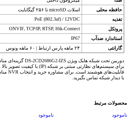
صدا
میکروفون داخلی
حافظه محلی
اسلات microSD تا ۲۵۶ گیگابایت
PoE (802.3af) / 12VDC
تغذیه
ONVIF, TCP/IP, RTSP, Hik-Connect
پروتکل
IP67
استاندارد ضدآب
گارانتی
۲۴ ماهه پارس ارتباط | ۶۰ ماهه ونوس
دوربین تحت شبکه هایک ویژن DS-2CD2686G2-IZS گزینه‌ای
برای سیستم‌های نظارتی مبتنی بر شبکه (IP) با کیفیت تصویر بالا و
قابلیت‌های هوشمند است. برای مشاوره خرید و ان
با دیدار شبکه تماس بگیرید.
محصولات مرتبط
ناموجود
ناموجود