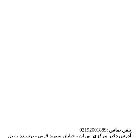
تلفن تماس
:02192001889
آدرس دفتر مرکزی
: تهران - خیابان سپهبد قرنی - نرسیده به پل