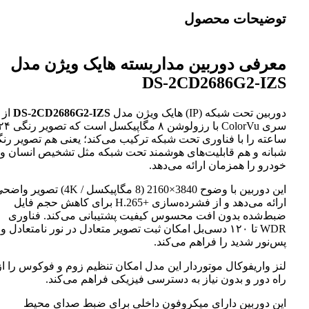
توضیحات محصول
معرفی دوربین مداربسته هایک ویژن مدل
DS-2CD2686G2-IZS
دوربین تحت شبکه (IP) هایک ویژن مدل
DS-2CD2686G2-IZS
از
سری ColorVu با رزولوشن ۸ مگاپیکسل است که تصویر رنگی ۲۴
ساعته را با فناوری تحت شبکه ترکیب می‌کند؛ یعنی هم تصویر رنگی
شبانه و هم قابلیت‌های هوشمند تحت شبکه مثل تشخیص انسان و
خودرو را همزمان ارائه می‌دهد.
این دوربین با وضوح 3840×2160 (8 مگاپیکسل / 4K) تصویر واضحی
ارائه می‌دهد و از فشرده‌سازی H.265+‎ برای کاهش حجم فایل
ضبط‌شده بدون افت محسوس کیفیت پشتیبانی می‌کند. فناوری
WDR تا ۱۲۰ دسی‌بل امکان ثبت تصویر متعادل در نور نامتعادل و
پس‌نور شدید را فراهم می‌کند.
لنز واریفوکال موتوردار این مدل امکان تنظیم زوم و فوکوس را از
راه دور و بدون نیاز به دسترسی فیزیکی فراهم می‌کند.
این دوربین دارای میکروفون داخلی برای ضبط صدای محیط