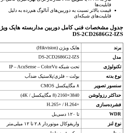
قابلیت‌ها
قیمت بالاتر نسبت به دوربین‌های آنالوگ هم‌رده به دلیل
قابلیت‌های شبکه‌ای
جدول مشخصات فنی کامل دوربین مداربسته هایک ویژن
DS-2CD2686G2-IZS
برند
هایک ویژن (Hikvision)
DS-2CD2686G2-IZS
مدل
تکنولوژی
تحت شبکه IP – AcuSense – ColorVu
نوع بدنه
بولت – فلزی/پلاستیک ضدآب
سنسور تصویر
۸ مگاپیکسل CMOS
حداکثر رزولوشن
3840×2160 (8 مگاپیکسل / 4K)
H.265+‎ / H.264+‎
فشرده‌سازی
WDR
تا ۱۲۰ دسی‌بل
نوع لنز
واریفوکال موتوردار ۲.۸ تا ۱۲ میلی‌متر