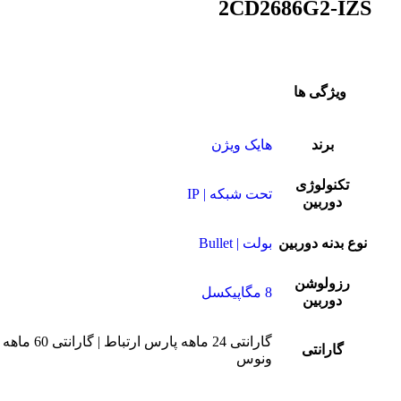
2CD2686G2-IZS
ویژگی ها
برند
هایک ویژن
تکنولوژی
تحت شبکه | IP
دوربین
نوع بدنه دوربین
بولت | Bullet
رزولوشن
8 مگاپیکسل
دوربین
گارانتی 24 ماهه پارس ارتباط | گارانتی 60 ماهه
گارانتی
ونوس