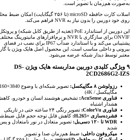
به‌صورت هم‌زمان با تصویر است.
اسلات کارت حافظه microSD (تا ۲۵۶ گیگابایت) امکان ضبط محلی
روی خود دوربین را بدون نیاز به NVR فراهم می‌کند.
این دوربین از استاندارد PoE (تغذیه از طریق کابل شبکه) و پروتکل
ONVIF برای سازگاری با NVR و نرم‌افزارهای مانیتورینگ مختلف
پشتیبانی می‌کند و با استاندارد ضدآب IP67 برای نصب در فضای
بیرونی و داخلی مناسب است. این محصول اصل هایک ویژن با گاران
معتبر توسط دیدار شبکه عرضه می‌شود.
۹ ویژگی کلیدی دوربین مداربسته هایک ویژن DS-
2CD2686G2-IZS
رزولوشن ۸ مگاپیکسل:
مگاپیکسل / 4K)
فناوری AcuSense:
تشخیص هوشمند انسان و خودرو، کاهش
هشدار اشتباه
فناوری ColorVu:
تصویر رنگی ۲۴ ساعته حتی در تاریکی
فشرده‌سازی H.265+‎:
کاهش قابل توجه حجم فایل ضبط‌شده
WDR تا ۱۲۰ دسی‌بل:
تصویر متعادل در نور نامتعادل و پس‌نو
شدید
میکروفون داخلی:
ضبط هم‌زمان صدا و تصویر
اسلات کارت حافظه microSD:
ضبط محلی تا ۲۵۶ گیگابایت