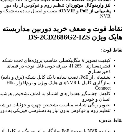
لنز واریفوکال موتوردار:
تنظیم زوم و فوکوس از راه دور
پشتیبانی از PoE و ONVIF:
نصب و اتصال ساده به شبکه و
NVR
نقاط قوت و ضعف خرید دوربین مداربسته
هایک ویژن DS-2CD2686G2-IZS
نقاط قوت:
کیفیت تصویر ۸ مگاپیکسلی مناسب پروژه‌های تحت شبکه
فشرده‌سازی H.265+‎، صرفه‌جویی قابل توجه در فضای
ذخیره‌سازی
پشتیبانی از PoE، نصب ساده با یک کابل شبکه (برق و داده)
سازگاری کامل با NVRهای هایک ویژن و نرم‌افزار Hik-
Connect
کاهش چشمگیر هشدارهای اشتباه به لطف تشخیص هوشمند
انسان و خودرو
تصویر رنگی شبانه، مناسب تشخیص چهره و جزئیات در شب
تنظیم زوم و فوکوس بدون نیاز به دسترسی فیزیکی به دوربی
نقاط ضعف:
نیاز به NVR یا سوییچ PoE سازگار برای بهره‌گیری کامل از