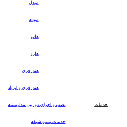
مبدل
مودم
هاب
هارد
هندزفری
هندزفری و ایرپاد
خدمات
نصب و اجرای دوربین مداربسته
خدمات پسیو شبکه