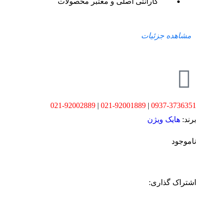
گارانتی اصلی و معتبر محصولات
مشاهده جزئیات
021-92002889
|
021-92001889
|
0937-3736351
برند:
هایک ویژن
ناموجود
اشتراک گذاری: