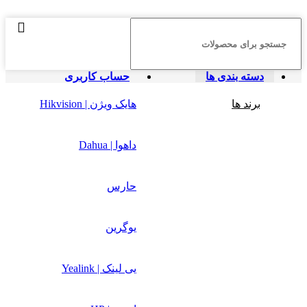
دسته بندی ها
حساب کاربری
برند ها
هایک ویژن | Hikvision
داهوا | Dahua
حارس
یوگرین
یی لینک | Yealink