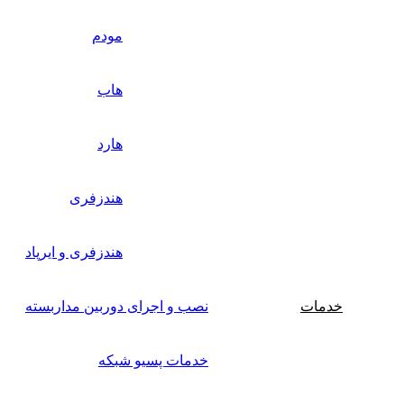
مودم
هاب
هارد
هندزفری
هندزفری و ایرپاد
خدمات
نصب و اجرای دوربین مداربسته
خدمات پسیو شبکه