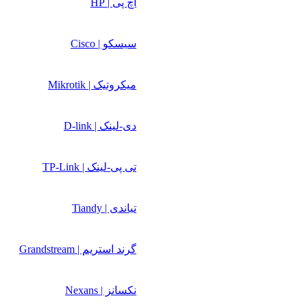
اچ پی | HP
سیسکو | Cisco
میکروتیک | Mikrotik
دی-لینک | D-link
تی پی-لینک | TP-Link
تیاندی | Tiandy
گرند استریم | Grandstream
نکسانز | Nexans