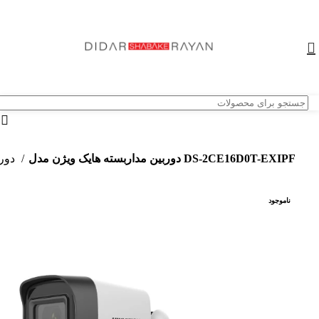
دوربین مداربسته هایک ویژن مدل DS-2CE16D0T-EXIPF
دوربین های امنیتی و نظارتی
ناموجود