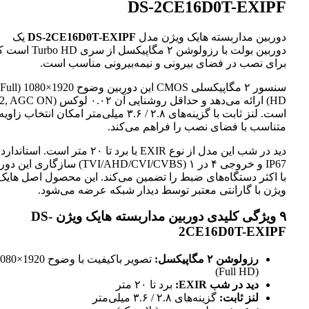
DS-2CE16D0T-EXIPF
دوربین مداربسته هایک ویژن مدل
DS-2CE16D0T-EXIPF
یک
دوربین بولت با رزولوشن ۲ مگاپیکسل از سری o HD
برای نصب در فضای بیرونی و نیمه‌بیرونی مناسب است.
سنسور ۲ مگاپیکسلی CMOS این دوربین وضوح 1920×1080 (Full
است. لنز ثابت با گزینه‌های ۲.۸ / ۳.۶ میلی‌متر امکان انتخاب ز
متناسب با فضای نصب را فراهم می‌کند.
دید در شب این مدل از نوع EXIR با برد تا ۲۰ متر است. استاندارد
IP67 و خروجی ۴ در ۱ (TVI/AHD/CVI/CVBS) سازگاری ای
با اکثر دستگاه‌های ضبط را تضمین می‌کند. این محصول اصل هایک
ویژن با گارانتی معتبر توسط دیدار شبکه عرضه می‌شود.
۹ ویژگی کلیدی دوربین مداربسته هایک ویژن DS-
2CE16D0T-EXIPF
رزولوشن ۲ مگاپیکسل:
تصویر باکیفیت با وضوح 20
(Full HD)
دید در شب EXIR:
برد تا ۲۰ متر
لنز ثابت:
گزینه‌های ۲.۸ / ۳.۶ میلی‌متر