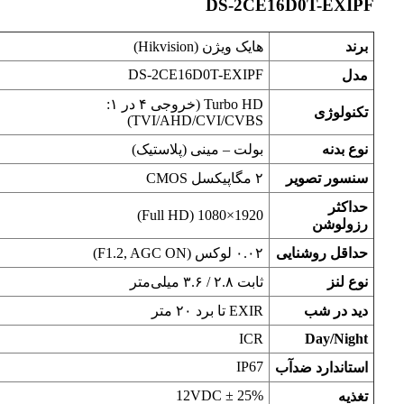
DS-2CE16D0T-EXIPF
برند
هایک ویژن (Hikvision)
DS-2CE16D0T-EXIPF
مدل
Turbo HD (خروجی ۴ در ۱:
تکنولوژی
TVI/AHD/CVI/CVBS)
نوع بدنه
بولت – مینی (پلاستیک)
سنسور تصویر
۲ مگاپیکسل CMOS
حداکثر
1920×1080 (Full HD)
رزولوشن
حداقل روشنایی
۰.۰۲ لوکس (F1.2, AGC ON)
نوع لنز
ثابت ۲.۸ / ۳.۶ میلی‌متر
دید در شب
EXIR تا برد ۲۰ متر
ICR
Day/Night
IP67
استاندارد ضدآب
12VDC ± 25%
تغذیه