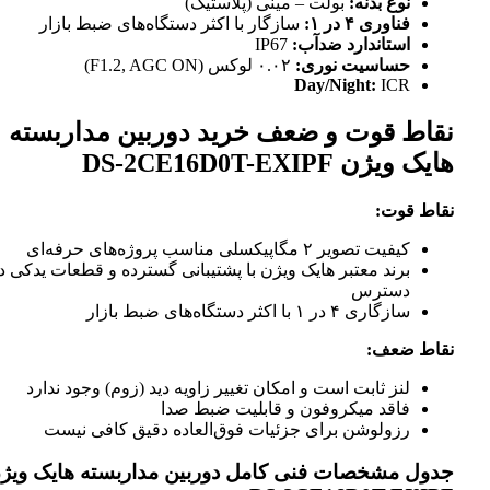
نوع بدنه:
بولت – مینی (پلاستیک)
فناوری ۴ در ۱:
سازگار با اکثر دستگاه‌های ضبط بازار
استاندارد ضدآب:
IP67
حساسیت نوری:
۰.۰۲ لوکس (F1.2, AGC ON)
Day/Night:
ICR
نقاط قوت و ضعف خرید دوربین مداربسته
هایک ویژن DS-2CE16D0T-EXIPF
نقاط قوت:
کیفیت تصویر ۲ مگاپیکسلی مناسب پروژه‌های حرفه‌ای
برند معتبر هایک ویژن با پشتیبانی گسترده و قطعات یدکی د
دسترس
سازگاری ۴ در ۱ با اکثر دستگاه‌های ضبط بازار
نقاط ضعف:
لنز ثابت است و امکان تغییر زاویه دید (زوم) وجود ندارد
فاقد میکروفون و قابلیت ضبط صدا
رزولوشن برای جزئیات فوق‌العاده دقیق کافی نیست
جدول مشخصات فنی کامل دوربین مداربسته هایک ویژ