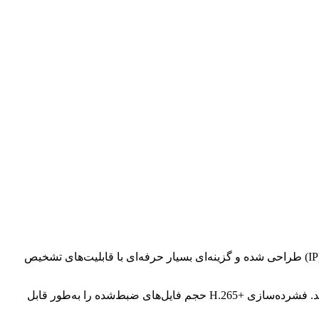
با 8 کانال ورودی، برای ذخیره و مدیریت تصویر دوربین‌های تحت شبکه (IP) طراحی شده و گزینه‌ای بسیار حرفه‌ای با قابلیت‌های تشخیص
این دستگاه از 1 هارددیسک (SATA) با ظرفیت هرکدام ۸ ترابایت پشتیبانی می‌کند که امکان ذخیره‌سازی طولانی‌مدت تصاویر را فراهم می‌کند. فشرده‌سازی H.265+‎ حجم فایل‌های ضبط‌شده را به‌طور قابل