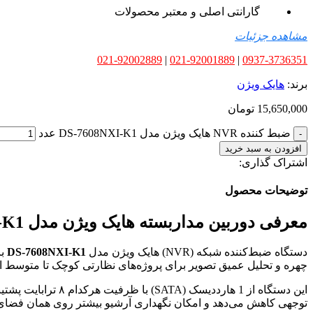
گارانتی اصلی و معتبر محصولات
مشاهده جزئیات
021-92002889
|
021-92001889
|
0937-3736351
برند:
هایک ویژن
15,650,000
تومان
ضبط کننده NVR هایک ویژن مدل DS-7608NXI-K1 عدد
افزودن به سبد خرید
اشتراک گذاری:
توضیحات محصول
معرفی دوربین مداربسته هایک ویژن مدل DS-7608NXI-K1
دستگاه ضبط‌کننده شبکه (NVR) هایک ویژن مدل
DS-7608NXI-K1
چهره و تحلیل عمیق تصویر برای پروژه‌های نظارتی کوچک تا متوسط 
توجهی کاهش می‌دهد و امکان نگهداری آرشیو بیشتر روی همان فضای 