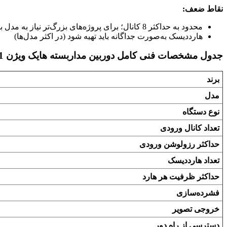
نقاط ضعف:
محدود به حداکثر 8 کانال؛ برای پروژه‌های بزرگ‌تر نیاز به مدل با ظرفیت بیشتر است
هارددیسک به‌صورت جداگانه باید تهیه شود (در اکثر مدل‌ها)
جدول مشخصات فنی کامل دوربین مداربسته هایک ویژن DS-7608NXI-K1
برند
مدل
نوع دستگاه
تعداد کانال ورودی
حداکثر رزولوشن ورودی
تعداد هارددیسک
حداکثر ظرفیت هر هارد
فشرده‌سازی
خروجی تصویر
دسترسی از راه دور