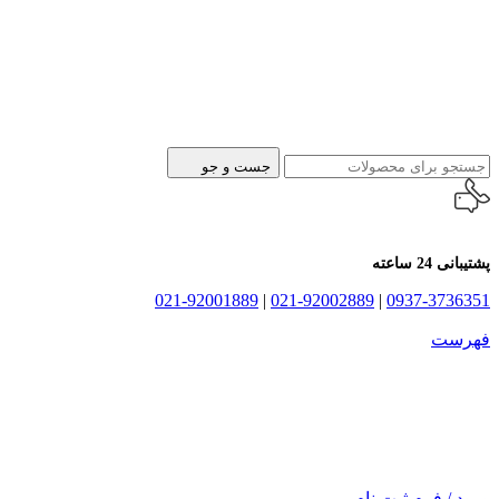
جست و جو
پشتیبانی 24 ساعته
021-92001889
|
021-92002889
|
0937-3736351
فهرست
ورود / فرم ثبت نام