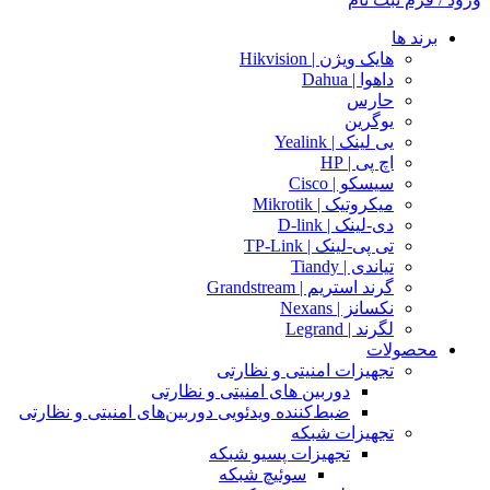
برند ها
هایک ویژن | Hikvision
داهوا | Dahua
حارس
یوگرین
یی لینک | Yealink
اچ پی | HP
سیسکو | Cisco
میکروتیک | Mikrotik
دی-لینک | D-link
تی پی-لینک | TP-Link
تیاندی | Tiandy
گرند استریم | Grandstream
نکسانز | Nexans
لگرند | Legrand
محصولات
تجهیزات امنیتی و نظارتی
دوربین های امنیتی و نظارتی
ضبط‌کننده ویدئویی دوربین‌های امنیتی و نظارتی
تجهیزات شبکه
تجهیزات پسیو شبکه
سوئیچ‌ شبکه