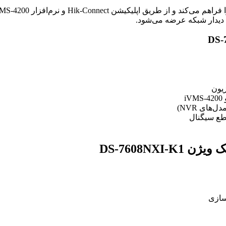
 دیدار شبکه عرضه می‌شود.
زیون
های NVR)
ع سیگنال
DS-7608NX