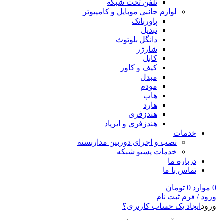
تلفن تحت شبکه
لوازم جانبی موبایل و کامپیوتر
پاوربانک
تبدیل
دانگل بلوتوث
شارژر
کابل
کیف و کاور
مبدل
مودم
هاب
هارد
هندزفری
هندزفری و ایرپاد
خدمات
نصب و اجرای دوربین مداربسته
خدمات پسیو شبکه
درباره ما
تماس با ما
0
موارد
0
تومان
ورود / فرم ثبت نام
ورود
ایجاد یک حساب کاربری؟