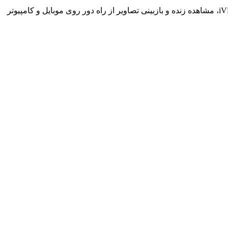
خروجی هم‌زمان HDMI و VGA امکان اتصال به مانیتور یا تلویزیون را فراهم می‌کند و از طریق اپلیکیشن Hik-Connect و نرم‌افزار iVMS-4200، مشاهده زنده و بازبینی تصاویر از راه دور روی موبایل و کامپیوتر