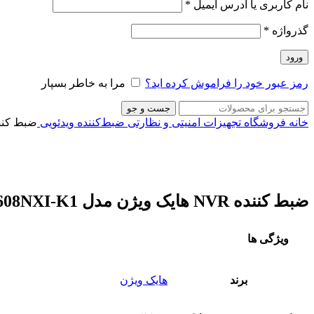
نام کاربری یا آدرس ایمیل
*
گذرواژه
*
ورود
رمز عبور خود را فراموش کرده اید؟
مرا به خاطر بسپار
جست و جو
خانه
فروشگاه
تجهیزات امنیتی و نظارتی
ضبط‌کننده ویدئویی
ضبط کننده NVR هایک ویژن مدل 1
برای بزرگنمایی کلیک کنید
ضبط کننده NVR هایک ویژن مدل DS-7608NXI-K1
ویژگی ها
برند
هایک ویژن