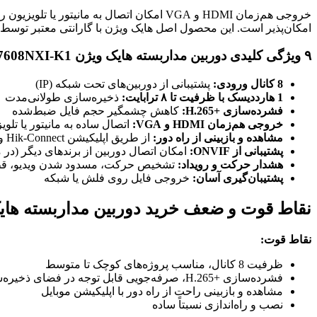
امکان‌پذیر است. این محصول اصل هایک ویژن با گارانتی معتبر توسط
۹ ویژگی کلیدی دوربین مداربسته هایک ویژن DS-7608NXI-K1
8 کانال ورودی:
پشتیبانی از دوربین‌های تحت شبکه (IP)
1 هارددیسک با ظرفیت تا ۸ ترابایت:
ذخیره‌سازی طولانی‌مدت
فشرده‌سازی H.265+‎:
کاهش چشمگیر حجم فایل ضبط‌شده
خروجی هم‌زمان HDMI و VGA:
اتصال ساده به مانیتور یا تلوی
مشاهده و بازبینی از راه دور:
از طریق اپلیکیشن Hik-Connect و iVMS-4200
پشتیبانی از ONVIF:
امکان اتصال دوربین از برندهای دیگر (در مدل‌
هشدار حرکت و رویداد:
تشخیص حرکت، مسدود شدن ویدیو، قط
پشتیبان‌گیری آسان:
خروجی فایل روی فلش یا شبکه
نقاط قوت و ضعف خرید دوربین مداربسته هایک ویژن I-K1
نقاط قوت:
ظرفیت 8 کانال، مناسب پروژه‌های کوچک تا متوسط
فشرده‌سازی H.265+‎، صرفه‌جویی قابل توجه در فضای ذخیره‌سازی
مشاهده و بازبینی راحت از راه دور با اپلیکیشن موبایل
نصب و راه‌اندازی نسبتاً ساده