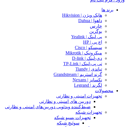
برند ها
هایک ویژن | Hikvision
داهوا | Dahua
حارس
یوگرین
یی لینک | Yealink
اچ پی | HP
سیسکو | Cisco
میکروتیک | Mikrotik
دی-لینک | D-link
تی پی-لینک | TP-Link
تیاندی | Tiandy
گرند استریم | Grandstream
نکسانز | Nexans
لگرند | Legrand
محصولات
تجهیزات امنیتی و نظارتی
دوربین های امنیتی و نظارتی
ضبط‌کننده ویدئویی دوربین‌های امنیتی و نظارتی
تجهیزات شبکه
تجهیزات پسیو شبکه
سوئیچ‌ شبکه