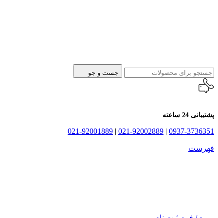
جست و جو
پشتیبانی 24 ساعته
021-92001889
|
021-92002889
|
0937-3736351
فهرست
ورود / فرم ثبت نام