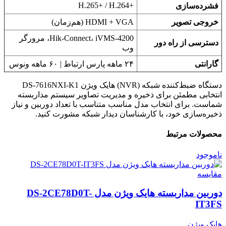
H.265+‎ / H.264+‎
فشرده‌سازی
خروجی تصویر
HDMI + VGA (هم‌زمان)
Hik-Connect، iVMS-4200، مرورگر
دسترسی از راه دور
وب
گارانتی
۲۴ ماهه پارس ارتباط | ۶۰ ماهه ونوس
دستگاه ضبط‌کننده شبکه (NVR) هایک ویژن DS-7616NXI-K1
انتخابی مطمئن برای ذخیره و مدیریت تصاویر سیستم مداربسته
شماست. برای انتخاب مدل مناسب متناسب با تعداد دوربین و نیاز
ذخیره‌سازی خود، با کارشناسان دیدار شبکه مشورت کنید.
محصولات مرتبط
ناموجود
مقایسه
دوربین مداربسته هایک ویژن مدل DS-2CE78D0T-
IT3FS
هایک ویژن