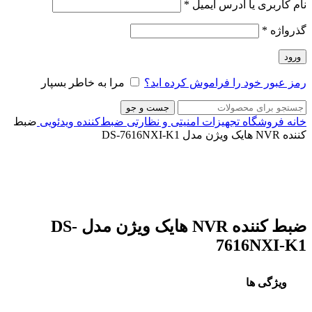
نام کاربری یا آدرس ایمیل
*
گذرواژه
*
ورود
رمز عبور خود را فراموش کرده اید؟
مرا به خاطر بسپار
جست و جو
خانه
فروشگاه
تجهیزات امنیتی و نظارتی
ضبط‌کننده ویدئویی
ضبط
کننده NVR هایک ویژن مدل DS-7616NXI-K1
برای بزرگنمایی کلیک کنید
ضبط کننده NVR هایک ویژن مدل DS-
7616NXI-K1
ویژگی ها