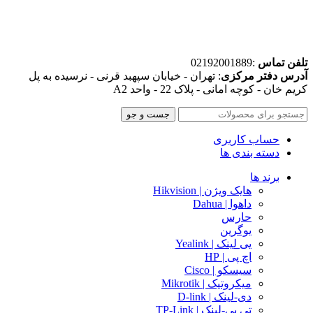
تلفن تماس
:02192001889
آدرس دفتر مرکزی
: تهران - خیابان سپهبد قرنی - نرسیده به پل
کریم خان - کوچه امانی - پلاک 22 - واحد A2
جست و جو
حساب کاربری
دسته بندی ها
برند ها
هایک ویژن | Hikvision
داهوا | Dahua
حارس
یوگرین
یی لینک | Yealink
اچ پی | HP
سیسکو | Cisco
میکروتیک | Mikrotik
دی-لینک | D-link
تی پی-لینک | TP-Link