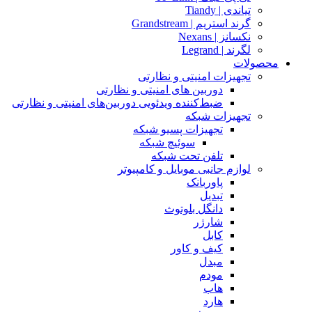
تیاندی | Tiandy
گرند استریم | Grandstream
نکسانز | Nexans
لگرند | Legrand
محصولات
تجهیزات امنیتی و نظارتی
دوربین های امنیتی و نظارتی
ضبط‌کننده ویدئویی دوربین‌های امنیتی و نظارتی
تجهیزات شبکه
تجهیزات پسیو شبکه
سوئیچ‌ شبکه
تلفن تحت شبکه
لوازم جانبی موبایل و کامپیوتر
پاوربانک
تبدیل
دانگل بلوتوث
شارژر
کابل
کیف و کاور
مبدل
مودم
هاب
هارد