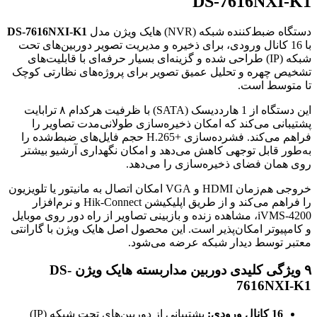
DS-7616NXI-K1
دستگاه ضبط‌کننده شبکه (NVR) هایک ویژن مدل
DS-7616NXI-K1
با 16 کانال ورودی، برای ذخیره و مدیریت تصویر دوربین‌های تحت
شبکه (IP) طراحی شده و گزینه‌ای بسیار حرفه‌ای با قابلیت‌های
تشخیص چهره و تحلیل عمیق تصویر برای پروژه‌های نظارتی کوچک
تا متوسط است.
این دستگاه از 1 هارددیسک (SATA) با ظرفیت هرکدام ۸ ترابایت
پشتیبانی می‌کند که امکان ذخیره‌سازی طولانی‌مدت تصاویر را
فراهم می‌کند. فشرده‌سازی H.265+‎ حجم فایل‌های ضبط‌شده را
به‌طور قابل توجهی کاهش می‌دهد و امکان نگهداری آرشیو بیشتر
روی همان فضای ذخیره‌سازی را می‌دهد.
خروجی هم‌زمان HDMI و VGA امکان اتصال به مانیتور یا تلویزیون
را فراهم می‌کند و از طریق اپلیکیشن Hik-Connect و نرم‌افزار
iVMS-4200، مشاهده زنده و بازبینی تصاویر از راه دور روی موبایل
و کامپیوتر امکان‌پذیر است. این محصول اصل هایک ویژن با گارانتی
معتبر توسط دیدار شبکه عرضه می‌شود.
۹ ویژگی کلیدی دوربین مداربسته هایک ویژن DS-
7616NXI-K1
16 کانال ورودی:
پشتیبانی از دوربین‌های تحت شبکه (IP)