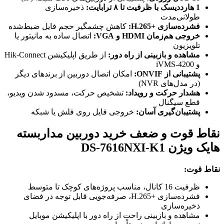
1 هارددیسک با ظرفیت تا ۸ ترابایت:
ذخیره‌سازی
طولانی‌مدت
فشرده‌سازی H.265+‎:
کاهش چشمگیر حجم فایل ضبط‌شده
خروجی هم‌زمان HDMI و VGA:
اتصال ساده به مانیتور یا
تلویزیون
مشاهده و بازبینی از راه دور:
از طریق اپلیکیشن Hik-Connect
و iVMS-4200
پشتیبانی از ONVIF:
امکان اتصال دوربین از برندهای دیگر
(در مدل‌های NVR)
هشدار حرکت و رویداد:
تشخیص حرکت، مسدود شدن ویدیو،
قطع سیگنال
پشتیبان‌گیری آسان:
خروجی فایل روی فلش یا شبکه
نقاط قوت و ضعف خرید دوربین مداربسته
هایک ویژن DS-7616NXI-K1
نقاط قوت:
ظرفیت 16 کانال، مناسب پروژه‌های کوچک تا متوسط
فشرده‌سازی H.265+‎، صرفه‌جویی قابل توجه در فضای
ذخیره‌سازی
مشاهده و بازبینی راحت از راه دور با اپلیکیشن موبایل