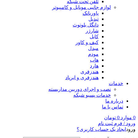
تلفن تحت شبکه
لوازم جانبی موبایل و کامپیوتر
پاوربانک
تبدیل
دانگل بلوتوث
شارژر
کابل
کیف و کاور
مبدل
مودم
هاب
هارد
هندزفری
هندزفری و ایرپاد
خدمات
نصب و اجرای دوربین مداربسته
خدمات پسیو شبکه
درباره ما
تماس با ما
0
موارد
0
تومان
ورود / فرم ثبت نام
ورود
ایجاد یک حساب کاربری؟