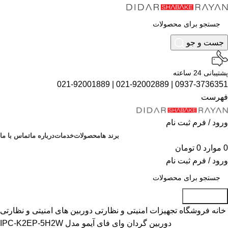
جست و جو
پشتیبانی 24 ساعته
021-92001889
|
021-92002889
|
0937-3736351
فهرست
ورود / فرم ثبت نام
برند ها
محصولات
خدمات
درباره ما
تماس با ما
0
موارد
0
تومان
ورود / فرم ثبت نام
جست و جو
خانه
فروشگاه
تجهیزات امنیتی و نظارتی
دوربین های امنیتی و نظارتی
دوربین گردان وای فای آیمو مدل IPC-K2EP-5H2W