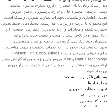
دیدار شبکه رایان با نام اختصاری «گروه دیدار»، به‌عنوان نماینده
رسمی برندهای معتبر داخلی و خارجی، پیشرو در تأمین، فروش،
نصب، راه‌اندازی و پشتیبانی تجهیزات نظارت تصویری و شبکه است.
این مجموعه با عرضه دوربین‌های مداربسته، دستگاه‌های ضبط تصویر،
تجهیزات شبکه و مخابرات و ارائه جدیدترین راهکارهای صنعت IT و
ICT، همواره در تلاش است تا امنیت و کیفیت خدمات را برای
مشتریان خود ارتقا دهد. گروه دیدار با تکیه بر تیمی متخصص و
تجهیزات پیشرفته، علاوه بر ارائه خدمات باکیفیت و قیمت مناسب،
برای برندهای مطرحی مانند Hikvision، HP، Cisco، MikroTik،
Dahua Technology و Ken، فروش‌های ویژه به همراه گارانتی معتبر
ارائه می‌دهد تا مشتریان با اطمینان کامل از خدمات پس از فروش
بهره‌مند شوند.
پشتیبانی تلگرام دیدار شبکه:
پرطرفدار ها
تجهیزات نظارت تصویری
دوربین مداربسته
ضبط کننده تصویر
محصولات شبکه