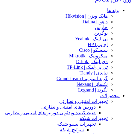
برند ها
هایک ویژن | Hikvision
داهوا | Dahua
حارس
یوگرین
یی لینک | Yealink
اچ پی | HP
سیسکو | Cisco
میکروتیک | Mikrotik
دی-لینک | D-link
تی پی-لینک | TP-Link
تیاندی | Tiandy
گرند استریم | Grandstream
نکسانز | Nexans
لگرند | Legrand
محصولات
تجهیزات امنیتی و نظارتی
دوربین های امنیتی و نظارتی
ضبط‌کننده ویدئویی دوربین‌های امنیتی و نظارتی
تجهیزات شبکه
تجهیزات پسیو شبکه
سوئیچ‌ شبکه