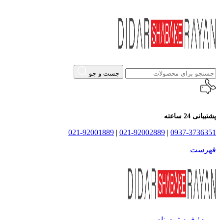
جست و جو
پشتیبانی 24 ساعته
021-92001889
|
021-92002889
|
0937-3736351
فهرست
ورود / فرم ثبت نام