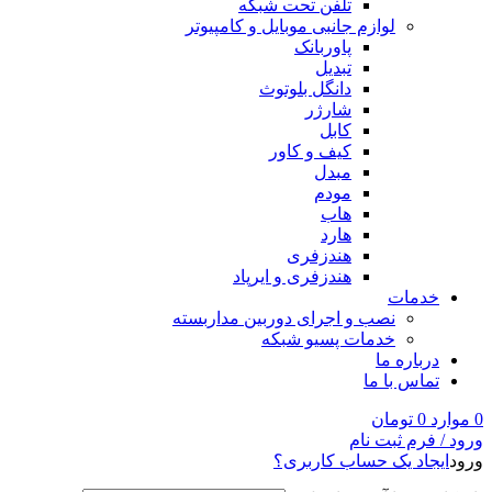
تلفن تحت شبکه
لوازم جانبی موبایل و کامپیوتر
پاوربانک
تبدیل
دانگل بلوتوث
شارژر
کابل
کیف و کاور
مبدل
مودم
هاب
هارد
هندزفری
هندزفری و ایرپاد
خدمات
نصب و اجرای دوربین مداربسته
خدمات پسیو شبکه
درباره ما
تماس با ما
0
موارد
0
تومان
ورود / فرم ثبت نام
ورود
ایجاد یک حساب کاربری؟