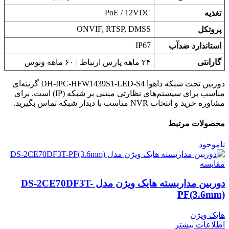
PoE / 12VDC
تغذیه
ONVIF, RTSP, DMSS
پروتکل
IP67
استاندارد ضدآب
گارانتی
۲۴ ماهه پارس ارتباط | ۶۰ ماهه ونوس
دوربین تحت شبکه داهوا DH-IPC-HFW1439S1-LED-S4 گزینه‌ای
مناسب برای سیستم‌های نظارتی مبتنی بر شبکه (IP) است. برای
مشاوره خرید و انتخاب NVR مناسب با دیدار شبکه تماس بگیرید.
محصولات مرتبط
ناموجود
مقایسه
دوربین مداربسته هایک ویژن مدل DS-2CE70DF3T-
PF(3.6mm)
هایک ویژن
اطلاعات بیشتر