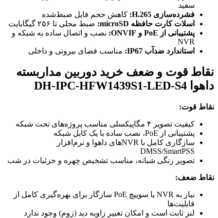
سفید
فشرده‌سازی H.265:
کاهش حجم فایل ضبط‌شده
اسلات کارت حافظه microSD:
ضبط محلی تا ۲۵۶ گیگابایت
پشتیبانی از PoE و ONVIF:
نصب و اتصال ساده به شبکه و
NVR
استاندارد ضدآب IP67:
مناسب فضای بیرونی و داخلی
نقاط قوت و ضعف خرید دوربین مداربسته
داهوا DH-IPC-HFW1439S1-LED-S4
نقاط قوت:
کیفیت تصویر ۴ مگاپیکسلی مناسب پروژه‌های تحت شبکه
پشتیبانی از PoE، نصب ساده با یک کابل شبکه
سازگاری کامل با NVRهای داهوا و نرم‌افزار
DMSS/SmartPSS
تصویر رنگی شبانه، مناسب تشخیص چهره و جزئیات در شب
نقاط ضعف:
نیاز به NVR یا سوییچ PoE سازگار برای بهره‌گیری کامل از
قابلیت‌ها
لنز ثابت است و امکان تغییر زاویه دید (زوم) وجود ندارد