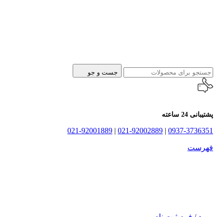
جست و جو
پشتیبانی 24 ساعته
021-92001889
|
021-92002889
|
0937-3736351
فهرست
ورود / فرم ثبت نام