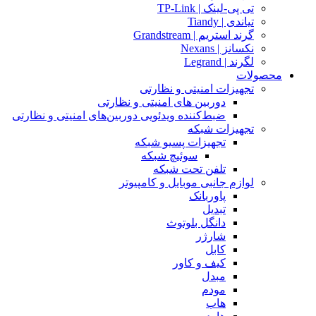
تی پی-لینک | TP-Link
تیاندی | Tiandy
گرند استریم | Grandstream
نکسانز | Nexans
لگرند | Legrand
محصولات
تجهیزات امنیتی و نظارتی
دوربین های امنیتی و نظارتی
ضبط‌کننده ویدئویی دوربین‌های امنیتی و نظارتی
تجهیزات شبکه
تجهیزات پسیو شبکه
سوئیچ‌ شبکه
تلفن تحت شبکه
لوازم جانبی موبایل و کامپیوتر
پاوربانک
تبدیل
دانگل بلوتوث
شارژر
کابل
کیف و کاور
مبدل
مودم
هاب