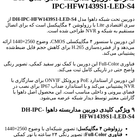
IPC-HFW1439S1-LED-S4
دوربین تحت شبکه داهوا مدل
DH-IPC-HFW1439S1-LED-S4
از
سری اقتصادی Lite با رزولوشن ۴ مگاپیکسل است که برای اتصال
مستقیم به شبکه و NVR طراحی شده است.
این دوربین با سنسور ۴ مگاپیکسلی CMOS، وضوح 2560×1440 ارائه
می‌دهد و از فشرده‌سازی H.265 برای کاهش حجم فایل ضبط‌شده
پشتیبانی می‌کند.
فناوری Full-Color این دوربین با کمک نور سفید کمکی، تصویر رنگی
واضح حتی در تاریکی کامل ثبت می‌کند.
این دوربین از استاندارد PoE و پروتکل ONVIF برای سازگاری با
NVR پشتیبانی می‌کند و با استاندارد ضدآب IP67 برای نصب در
فضای بیرونی و داخلی مناسب است. این محصول اصل داهوا با
گارانتی معتبر توسط دیدار شبکه عرضه می‌شود.
۹ ویژگی کلیدی دوربین مداربسته داهوا DH-IPC-
HFW1439S1-LED-S4
رزولوشن ۴ مگاپیکسل:
تصویر شبکه‌ای با وضوح 2560×1440
فناوری Full-Color:
تصویر رنگی ۲۴ ساعته با نور کمکی