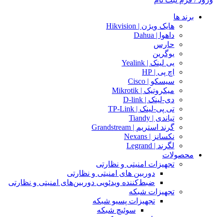
برند ها
هایک ویژن | Hikvision
داهوا | Dahua
حارس
یوگرین
یی لینک | Yealink
اچ پی | HP
سیسکو | Cisco
میکروتیک | Mikrotik
دی-لینک | D-link
تی پی-لینک | TP-Link
تیاندی | Tiandy
گرند استریم | Grandstream
نکسانز | Nexans
لگرند | Legrand
محصولات
تجهیزات امنیتی و نظارتی
دوربین های امنیتی و نظارتی
ضبط‌کننده ویدئویی دوربین‌های امنیتی و نظارتی
تجهیزات شبکه
تجهیزات پسیو شبکه
سوئیچ‌ شبکه