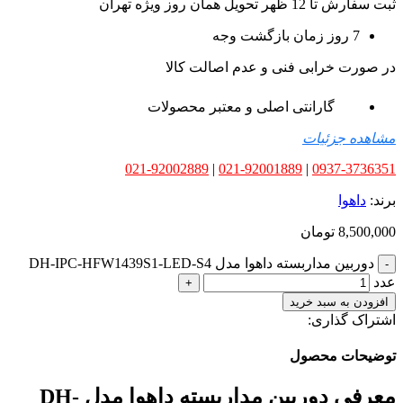
ثبت سفارش تا 12 ظهر تحویل همان روز ویژه تهران
7 روز زمان بازگشت وجه
در صورت خرابی فنی و عدم اصالت کالا
گارانتی اصلی و معتبر محصولات
مشاهده جزئیات
021-92002889
|
021-92001889
|
0937-3736351
برند:
داهوا
8,500,000
تومان
دوربین مداربسته داهوا مدل DH-IPC-HFW1439S1-LED-S4
عدد
افزودن به سبد خرید
اشتراک گذاری:
توضیحات محصول
معرفی دوربین مداربسته داهوا مدل DH-