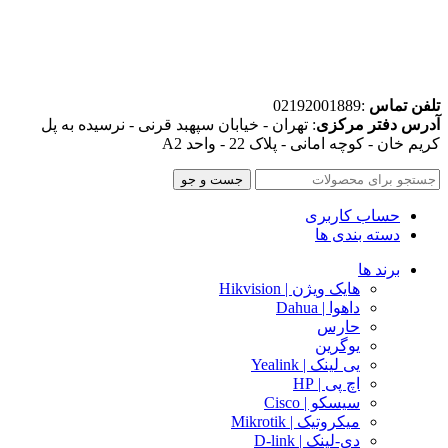
تلفن تماس
:02192001889
آدرس دفتر مرکزی
: تهران - خیابان سپهبد قرنی - نرسیده به پل
کریم خان - کوچه امانی - پلاک 22 - واحد A2
جست و جو
حساب کاربری
دسته بندی ها
برند ها
هایک ویژن | Hikvision
داهوا | Dahua
حارس
یوگرین
یی لینک | Yealink
اچ پی | HP
سیسکو | Cisco
میکروتیک | Mikrotik
دی-لینک | D-link