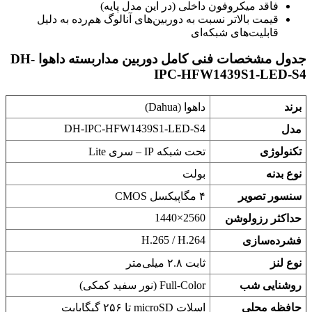
فاقد میکروفون داخلی (در این مدل پایه)
قیمت بالاتر نسبت به دوربین‌های آنالوگ هم‌رده به دلیل
قابلیت‌های شبکه‌ای
جدول مشخصات فنی کامل دوربین مداربسته داهوا DH-
IPC-HFW1439S1-LED-S4
برند
داهوا (Dahua)
DH-IPC-HFW1439S1-LED-S4
مدل
تکنولوژی
تحت شبکه IP – سری Lite
نوع بدنه
بولت
سنسور تصویر
۴ مگاپیکسل CMOS
2560×1440
حداکثر رزولوشن
H.265 / H.264
فشرده‌سازی
نوع لنز
ثابت ۲.۸ میلی‌متر
روشنایی شب
Full-Color (نور سفید کمکی)
حافظه محلی
اسلات microSD تا ۲۵۶ گیگابایت