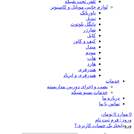
تلفن تحت شبکه
لوازم جانبی موبایل و کامپیوتر
پاوربانک
تبدیل
دانگل بلوتوث
شارژر
کابل
کیف و کاور
مبدل
مودم
هاب
هارد
هندزفری
هندزفری و ایرپاد
خدمات
نصب و اجرای دوربین مداربسته
خدمات پسیو شبکه
درباره ما
تماس با ما
0
موارد
0
تومان
ورود / فرم ثبت نام
ورود
ایجاد یک حساب کاربری؟