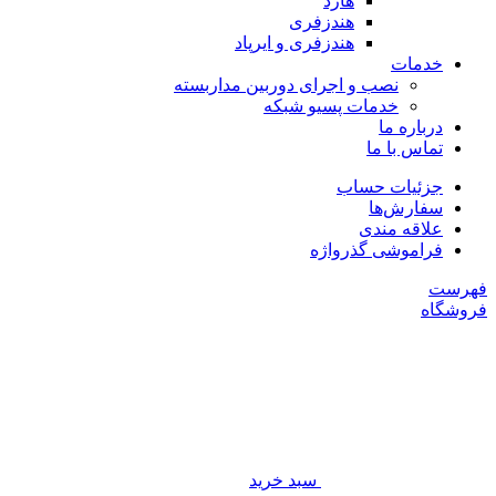
هارد
هندزفری
هندزفری و ایرپاد
خدمات
نصب و اجرای دوربین مداربسته
خدمات پسیو شبکه
درباره ما
تماس با ما
جزئیات حساب
سفارش‌ها
علاقه مندی
فراموشی گذرواژه
فهرست
فروشگاه
سبد خرید