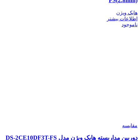
FS(2.8mm)
هایک ویژن
اطلاعات بیشتر
ناموجود
مقایسه
دوربین مداربسته هایک ویژن مدل DS-2CE10DF3T-FS