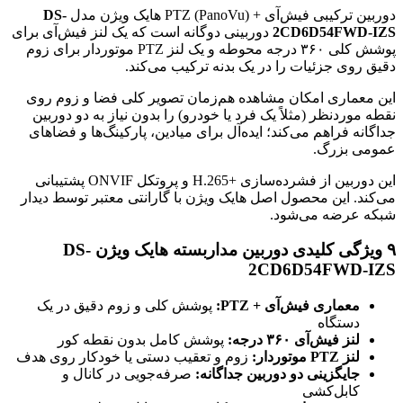
دوربین ترکیبی فیش‌آی + PTZ (PanoVu) هایک ویژن مدل
DS-
2CD6D54FWD-IZS
دوربینی دوگانه است که یک لنز فیش‌آی برای
پوشش کلی ۳۶۰ درجه محوطه و یک لنز PTZ موتوردار برای زوم
دقیق روی جزئیات را در یک بدنه ترکیب می‌کند.
این معماری امکان مشاهده هم‌زمان تصویر کلی فضا و زوم روی
نقطه موردنظر (مثلاً یک فرد یا خودرو) را بدون نیاز به دو دوربین
جداگانه فراهم می‌کند؛ ایده‌آل برای میادین، پارکینگ‌ها و فضاهای
عمومی بزرگ.
این دوربین از فشرده‌سازی H.265+‎ و پروتکل ONVIF پشتیبانی
می‌کند. این محصول اصل هایک ویژن با گارانتی معتبر توسط دیدار
شبکه عرضه می‌شود.
۹ ویژگی کلیدی دوربین مداربسته هایک ویژن DS-
2CD6D54FWD-IZS
معماری فیش‌آی + PTZ:
پوشش کلی و زوم دقیق در یک
دستگاه
لنز فیش‌آی ۳۶۰ درجه:
پوشش کامل بدون نقطه کور
لنز PTZ موتوردار:
زوم و تعقیب دستی یا خودکار روی هدف
جایگزینی دو دوربین جداگانه:
صرفه‌جویی در کانال و
کابل‌کشی