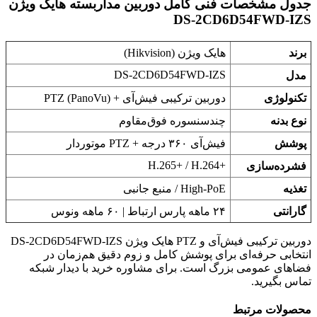
جدول مشخصات فنی کامل دوربین مداربسته هایک ویژن
DS-2CD6D54FWD-IZS
برند
هایک ویژن (Hikvision)
DS-2CD6D54FWD-IZS
مدل
تکنولوژی
دوربین ترکیبی فیش‌آی + PTZ (PanoVu)
نوع بدنه
چندسنسوره فوق‌مقاوم
پوشش
فیش‌آی ۳۶۰ درجه + PTZ موتوردار
H.265+‎ / H.264+‎
فشرده‌سازی
تغذیه
High-PoE / منبع جانبی
گارانتی
۲۴ ماهه پارس ارتباط | ۶۰ ماهه ونوس
دوربین ترکیبی فیش‌آی و PTZ هایک ویژن DS-2CD6D54FWD-IZS
انتخابی حرفه‌ای برای پوشش کامل و زوم دقیق هم‌زمان در
فضاهای عمومی بزرگ است. برای مشاوره خرید با دیدار شبکه
تماس بگیرید.
محصولات مرتبط