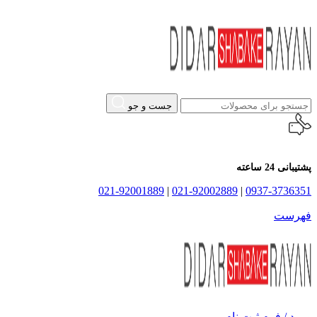
جست و جو
پشتیبانی 24 ساعته
021-92001889
|
021-92002889
|
0937-3736351
فهرست
ورود / فرم ثبت نام