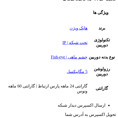
ویژگی ها
برند
هایک ویژن
تکنولوژی
تحت شبکه | IP
دوربین
نوع بدنه دوربین
چشم ماهی | Fish-eye
رزولوشن
5 مگاپیکسل
دوربین
گارانتی 24 ماهه پارس ارتباط | گارانتی 60 ماهه
گارانتی
ونوس
ارسال اکسپرس دیدار شبکه
تحویل اکسپرس به آدرس شما