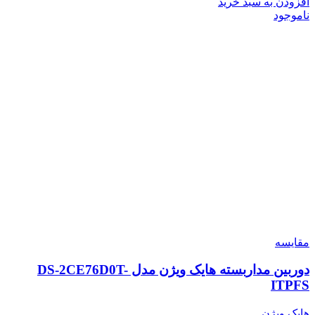
افزودن به سبد خرید
ناموجود
مقایسه
دوربین مداربسته هایک ویژن مدل DS-2CE76D0T-
ITPFS
هایک ویژن