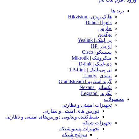
برند ها
هایک ویژن | Hikvision
داهوا | Dahua
حارس
یوگرین
یی لینک | Yealink
اچ پی | HP
سیسکو | Cisco
میکروتیک | Mikrotik
دی-لینک | D-link
تی پی-لینک | TP-Link
تیاندی | Tiandy
گرند استریم | Grandstream
نکسانز | Nexans
لگرند | Legrand
محصولات
تجهیزات امنیتی و نظارتی
دوربین های امنیتی و نظارتی
ضبط‌کننده ویدئویی دوربین‌های امنیتی و نظارتی
تجهیزات شبکه
تجهیزات پسیو شبکه
سوئیچ‌ شبکه