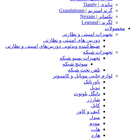
تیاندی | Tiandy
گرند استریم | Grandstream
نکسانز | Nexans
لگرند | Legrand
محصولات
تجهیزات امنیتی و نظارتی
دوربین های امنیتی و نظارتی
ضبط‌کننده ویدئویی دوربین‌های امنیتی و نظارتی
تجهیزات شبکه
تجهیزات پسیو شبکه
سوئیچ‌ شبکه
تلفن تحت شبکه
لوازم جانبی موبایل و کامپیوتر
پاوربانک
تبدیل
دانگل بلوتوث
شارژر
کابل
کیف و کاور
مبدل
مودم
هاب
هارد