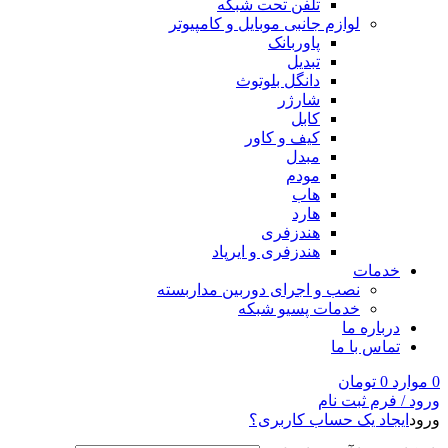
تلفن تحت شبکه
لوازم جانبی موبایل و کامپیوتر
پاوربانک
تبدیل
دانگل بلوتوث
شارژر
کابل
کیف و کاور
مبدل
مودم
هاب
هارد
هندزفری
هندزفری و ایرپاد
خدمات
نصب و اجرای دوربین مداربسته
خدمات پسیو شبکه
درباره ما
تماس با ما
0
موارد
0
تومان
ورود / فرم ثبت نام
ورود
ایجاد یک حساب کاربری؟