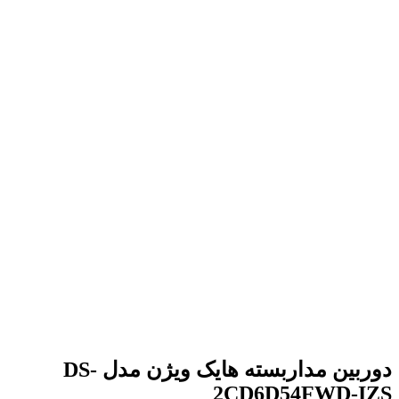
برای بزرگنمایی کلیک کنید
دوربین مداربسته هایک ویژن مدل DS-
2CD6D54FWD-IZS