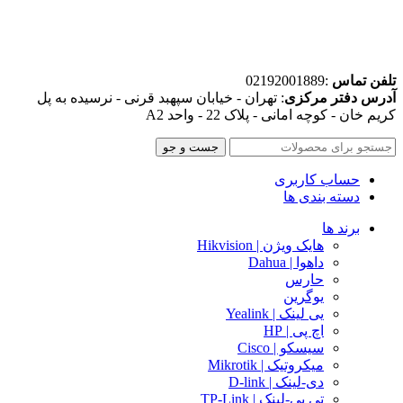
تلفن تماس
:02192001889
آدرس دفتر مرکزی
: تهران - خیابان سپهبد قرنی - نرسیده به پل
کریم خان - کوچه امانی - پلاک 22 - واحد A2
جست و جو
حساب کاربری
دسته بندی ها
برند ها
هایک ویژن | Hikvision
داهوا | Dahua
حارس
یوگرین
یی لینک | Yealink
اچ پی | HP
سیسکو | Cisco
میکروتیک | Mikrotik
دی-لینک | D-link
تی پی-لینک | TP-Link